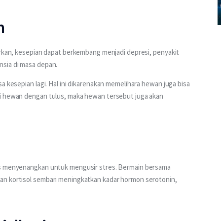
n
arkan, kesepian dapat berkembang menjadi depresi, penyakit 
nsia di masa depan.
a kesepian lagi. Hal ini dikarenakan memelihara hewan juga bisa 
gi hewan dengan tulus, maka hewan tersebut juga akan 
as menyenangkan untuk mengusir stres. Bermain bersama 
an kortisol sembari meningkatkan kadar hormon serotonin, 