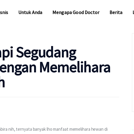
snis
Untuk Anda
Mengapa Good Doctor
Berita
snis
Untuk Anda
Mengapa Good Doctor
Berita
Tapi Segudang
dengan Memelihara
h
ra nih, ternyata banyak lho manfaat memelihara hewan di 