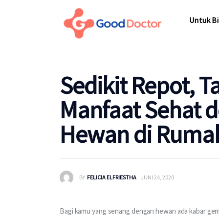
Untuk Bisnis
Untuk Bi
Untuk Anda
Mengapa Good Doctor
Untuk Bi
Sedikit Repot, 
Berita
Manfaat Sehat 
Layanan
Hewan di Ruma
BY
FELICIA ELFRIESTHA
JUNI 24, 2020
Bagi kamu yang senang dengan hewan ada kabar gembi