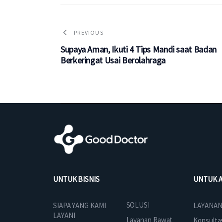
PREVIOUS
Supaya Aman, Ikuti 4 Tips Mandi saat Badan
Berkeringat Usai Berolahraga
UNTUK BISNIS
UNTUK 
SOLUSI
SIAPA YANG KAMI
LAYANAN
LAYANI
Layanan Rawat
Konsulta