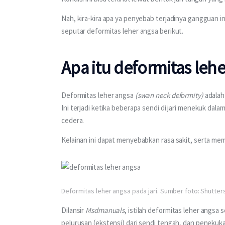
Nah, kira-kira apa ya penyebab terjadinya gangguan i
seputar deformitas leher angsa berikut.
Apa itu deformitas leh
Deformitas leher angsa 
(swan neck deformity) 
adalah
Ini terjadi ketika beberapa sendi di jari menekuk dala
cedera.
Kelainan ini dapat menyebabkan rasa sakit, serta me
Deformitas leher angsa pada jari. Sumber foto: Shutter
Dilansir 
Msdmanuals
, istilah deformitas leher angsa 
pelurusan (ekstensi) dari sendi tengah, dan penekukan 