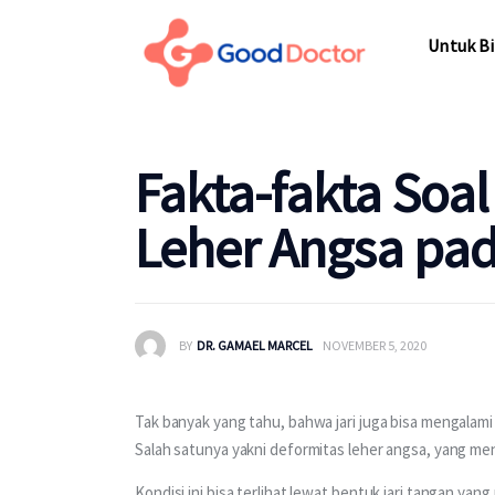
Untuk Bisnis
Untuk Bi
Untuk Anda
Mengapa Good Doctor
Untuk Bi
Fakta-fakta Soal
Berita
Leher Angsa pad
Layanan
BY
DR. GAMAEL MARCEL
NOVEMBER 5, 2020
Tak banyak yang tahu, bahwa jari juga bisa mengalami
Salah satunya yakni deformitas leher angsa, yang men
Kondisi ini bisa terlihat lewat bentuk jari tangan y