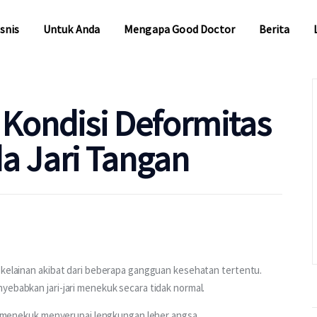
snis
Untuk Anda
Mengapa Good Doctor
Berita
snis
Untuk Anda
Mengapa Good Doctor
Berita
 Kondisi Deformitas
a Jari Tangan
 kelainan akibat dari beberapa gangguan kesehatan tertentu. 
yebabkan jari-jari menekuk secara tidak normal.
ang menekuk menyerupai lengkungan leher angsa.