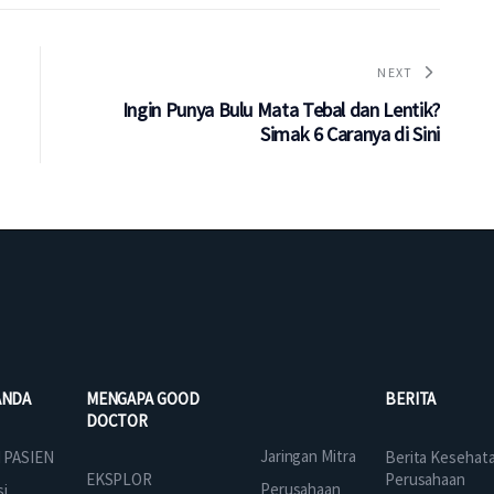
NEXT
Ingin Punya Bulu Mata Tebal dan Lentik?
Simak 6 Caranya di Sini
ANDA
MENGAPA GOOD
BERITA
DOCTOR
Jaringan Mitra
 PASIEN
Berita Kesehat
EKSPLOR
Perusahaan
Perusahaan
si