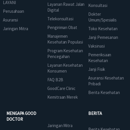
LAYANI
Layanan Rawat Jalan
Konsultasi
Digital
Perusahaan
Dokter
Telekonsultasi
Asuransi
Umum/Spesialis
Pengiriman Obat
Jaringan Mitra
Toko Kesehatan
Manajemen
Janji Pemesanan
Kesehatan Populasi
Vaksinasi
Program Kesehatan
Pemeriksaan
Pencegahan
Kesehatan
Layanan Kesehatan
Janji Fisik
Konsumen
Asuransi Kesehatan
FAQ B2B
Pribadi
GoodCare Clinic
Berita Kesehatan
Kemitraan Merek
MENGAPA GOOD
BERITA
DOCTOR
Jaringan Mitra
Berita Kesehatan