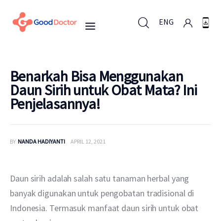
ENG
ENG
Benarkah Bisa Menggunakan
Daun Sirih untuk Obat Mata? Ini
Penjelasannya!
Untuk Bisnis
Untuk Anda
BY
NANDA HADIYANTI
APRIL 12, 2021
Mengapa Good Doctor
Daun sirih adalah salah satu tanaman herbal yang 
Berita
banyak digunakan untuk pengobatan tradisional di 
Indonesia. Termasuk manfaat daun sirih untuk obat 
Layanan