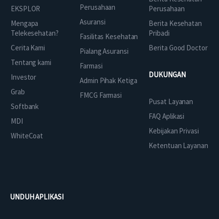
Perusahaan
EKSPLOR
Perusahaan
Asuransi
Mengapa
Berita Kesehatan
Telekesehatan?
Pribadi
Fasilitas Kesehatan
Cerita Kami
Berita Good Doctor
Pialang Asuransi
Tentang kami
Farmasi
DUKUNGAN
Investor
Admin Pihak Ketiga
Grab
FMCG Farmasi
Pusat Layanan
Softbank
FAQ Aplikasi
MDI
Kebijakan Privasi
WhiteCoat
Ketentuan Layanan
UNDUH APLIKASI