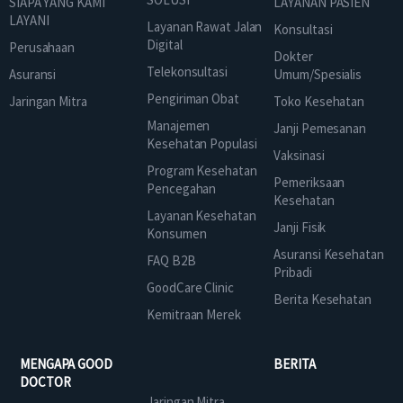
SIAPA YANG KAMI
LAYANAN PASIEN
LAYANI
Layanan Rawat Jalan
Konsultasi
Digital
Perusahaan
Dokter
Telekonsultasi
Asuransi
Umum/Spesialis
Pengiriman Obat
Jaringan Mitra
Toko Kesehatan
Manajemen
Janji Pemesanan
Kesehatan Populasi
Vaksinasi
Program Kesehatan
Pemeriksaan
Pencegahan
Kesehatan
Layanan Kesehatan
Janji Fisik
Konsumen
Asuransi Kesehatan
FAQ B2B
Pribadi
GoodCare Clinic
Berita Kesehatan
Kemitraan Merek
MENGAPA GOOD
BERITA
DOCTOR
Jaringan Mitra