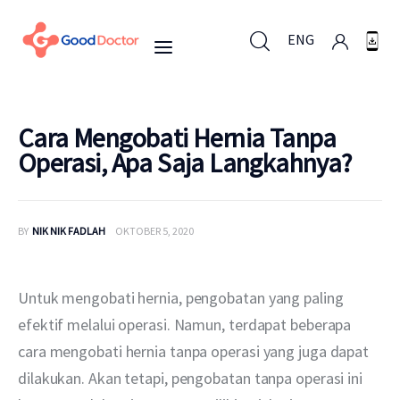
ENG
ENG
Cara Mengobati Hernia Tanpa
Operasi, Apa Saja Langkahnya?
Untuk Bisnis
BY
NIK NIK FADLAH
OKTOBER 5, 2020
Untuk Anda
Mengapa Good Doctor
Untuk mengobati hernia, pengobatan yang paling 
efektif melalui operasi. Namun, terdapat beberapa 
Berita
cara mengobati hernia tanpa operasi yang juga dapat 
dilakukan. Akan tetapi, pengobatan tanpa operasi ini 
Layanan