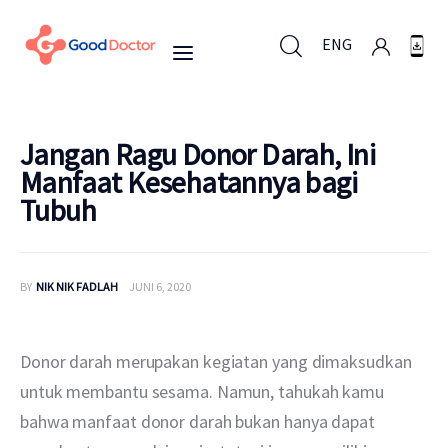
ENG
ENG
Jangan Ragu Donor Darah, Ini
Manfaat Kesehatannya bagi
Tubuh
Untuk Bisnis
Untuk Anda
BY
NIK NIK FADLAH
JUNI 6, 2020
Mengapa Good Doctor
Donor darah merupakan kegiatan yang dimaksudkan 
Berita
untuk membantu sesama. Namun, tahukah kamu 
bahwa manfaat donor darah bukan hanya dapat 
Layanan