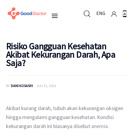
ENG
ENG
Risiko Gangguan Kesehatan
Akibat Kekurangan Darah, Apa
Saja?
Untuk Bisnis
Untuk Anda
BY
DANI KOSASIH
JULI 21, 2020
Mengapa Good Doctor
Akibat kurang darah, tubuh akan kekurangan oksigen 
Berita
hingga mengalami gangguan kesehatan. Kondisi 
kekurangan darah ini biasanya disebut 
anemia
.
Layanan