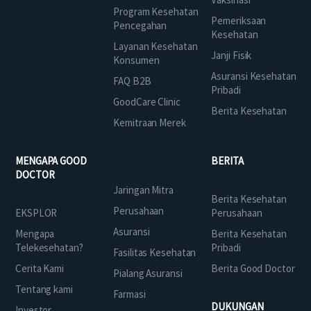
Program Kesehatan
Pemeriksaan
Pencegahan
Kesehatan
Layanan Kesehatan
Janji Fisik
Konsumen
Asuransi Kesehatan
FAQ B2B
Pribadi
GoodCare Clinic
Berita Kesehatan
Kemitraan Merek
MENGAPA GOOD
BERITA
DOCTOR
Jaringan Mitra
Berita Kesehatan
Perusahaan
EKSPLOR
Perusahaan
Asuransi
Mengapa
Berita Kesehatan
Telekesehatan?
Pribadi
Fasilitas Kesehatan
Cerita Kami
Berita Good Doctor
Pialang Asuransi
Tentang kami
Farmasi
DUKUNGAN
Investor