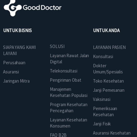
UNTUK BISNIS
UNTUK ANDA
SOLUSI
SIAPA YANG KAMI
LAYANAN PASIEN
LAYANI
Layanan Rawat Jalan
Konsultasi
Digital
Perusahaan
Dokter
Telekonsultasi
Asuransi
Umum/Spesialis
Pengiriman Obat
Jaringan Mitra
Toko Kesehatan
Manajemen
Janji Pemesanan
Kesehatan Populasi
Vaksinasi
Program Kesehatan
Pemeriksaan
Pencegahan
Kesehatan
Layanan Kesehatan
Janji Fisik
Konsumen
Asuransi Kesehatan
FAQ B2B