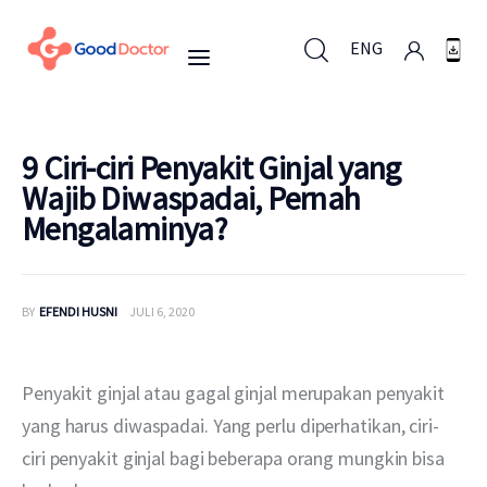
ENG
ENG
9 Ciri-ciri Penyakit Ginjal yang
Wajib Diwaspadai, Pernah
Mengalaminya?
Untuk Bisnis
Untuk Anda
BY
EFENDI HUSNI
JULI 6, 2020
Mengapa Good Doctor
Penyakit ginjal atau gagal ginjal merupakan penyakit 
Berita
yang harus diwaspadai. Yang perlu diperhatikan, ciri-
ciri penyakit ginjal bagi beberapa orang mungkin bisa 
Layanan