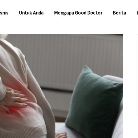
snis
Untuk Anda
Mengapa Good Doctor
Berita
snis
Untuk Anda
Mengapa Good Doctor
Berita