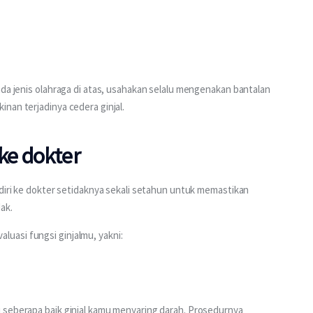
ada jenis olahraga di atas, usahakan selalu mengenakan bantalan 
nan terjadinya cedera ginjal.
ke dokter
 diri ke dokter setidaknya sekali setahun untuk memastikan 
ak.
uasi fungsi ginjalmu, yakni:
 seberapa baik ginjal kamu menyaring darah. Prosedurnya 