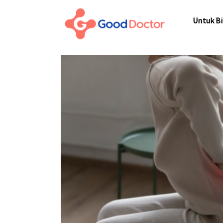
Untuk Bisnis
Untuk Bi
Untuk Anda
Mengapa Good Doctor
Untuk Bi
Berita
Layanan