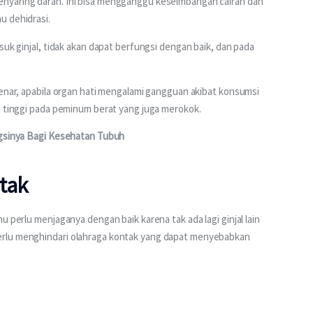
nyaring darah. Ini bisa mengganggu keseimbangan cairan dan 
u dehidrasi.
suk ginjal, tidak akan dapat berfungsi dengan baik, dan pada 
benar, apabila organ hati mengalami gangguan akibat konsumsi 
h tinggi pada peminum berat yang juga merokok.
ngsinya Bagi Kesehatan Tubuh
tak
u perlu menjaganya dengan baik karena tak ada lagi ginjal lain 
erlu menghindari olahraga kontak yang dapat menyebabkan 