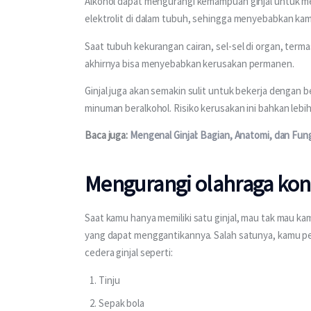
Alkohol dapat mengurangi kemampuan ginjal untuk me
elektrolit di dalam tubuh, sehingga menyebabkan kam
Saat tubuh kekurangan cairan, sel-sel di organ, terma
akhirnya bisa menyebabkan kerusakan permanen.
Ginjal juga akan semakin sulit untuk bekerja dengan 
minuman beralkohol. Risiko kerusakan ini bahkan lebi
Baca juga: 
Mengenal Ginjal: Bagian, Anatomi, dan Fu
Mengurangi olahraga kon
Saat kamu hanya memiliki satu ginjal, mau tak mau kam
yang dapat menggantikannya. Salah satunya, kamu p
cedera ginjal seperti:
Tinju
Sepak bola