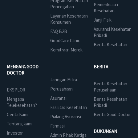
Program Kesehatan
Pemeriksaan
Pencegahan
Kesehatan
Layanan Kesehatan
Janji Fisik
Konsumen
Asuransi Kesehatan
FAQ B2B
Pribadi
GoodCare Clinic
Berita Kesehatan
Kemitraan Merek
MENGAPA GOOD
BERITA
DOCTOR
Jaringan Mitra
Berita Kesehatan
Perusahaan
EKSPLOR
Perusahaan
Asuransi
Mengapa
Berita Kesehatan
Telekesehatan?
Pribadi
Fasilitas Kesehatan
Cerita Kami
Berita Good Doctor
Pialang Asuransi
Tentang kami
Farmasi
DUKUNGAN
Investor
Admin Pihak Ketiga