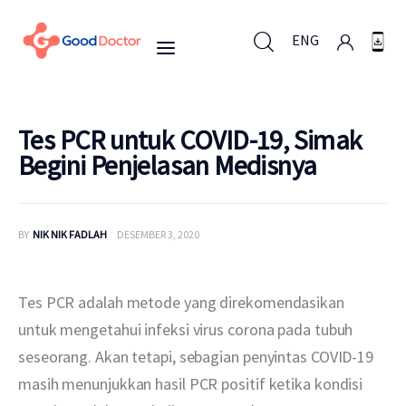
ENG
ENG
Tes PCR untuk COVID-19, Simak
Begini Penjelasan Medisnya
Untuk Bisnis
BY
NIK NIK FADLAH
DESEMBER 3, 2020
Untuk Anda
Mengapa Good Doctor
Tes PCR adalah metode yang direkomendasikan 
untuk mengetahui infeksi virus corona pada tubuh 
Berita
seseorang. Akan tetapi, sebagian penyintas COVID-19 
masih menunjukkan hasil PCR positif ketika kondisi 
Layanan