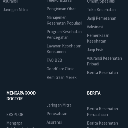
Telekonsultasi
Asuransi
Umum/Spesialis
Pengiriman Obat
Jaringan Mitra
Toko Kesehatan
Manajemen
Janji Pemesanan
Kesehatan Populasi
Vaksinasi
Program Kesehatan
Pemeriksaan
Pencegahan
Kesehatan
Layanan Kesehatan
Janji Fisik
Konsumen
Asuransi Kesehatan
FAQ B2B
Pribadi
GoodCare Clinic
Berita Kesehatan
Kemitraan Merek
MENGAPA GOOD
BERITA
DOCTOR
Jaringan Mitra
Berita Kesehatan
Perusahaan
EKSPLOR
Perusahaan
Asuransi
Mengapa
Berita Kesehatan