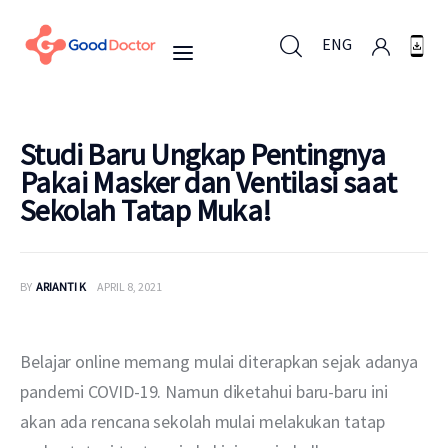
ENG
ENG
Studi Baru Ungkap Pentingnya
Pakai Masker dan Ventilasi saat
Sekolah Tatap Muka!
Untuk Bisnis
Untuk Anda
BY
ARIANTI K
APRIL 8, 2021
Mengapa Good Doctor
Belajar online memang mulai diterapkan sejak adanya 
Berita
pandemi COVID-19. Namun diketahui baru-baru ini 
akan ada rencana sekolah mulai melakukan tatap 
Layanan