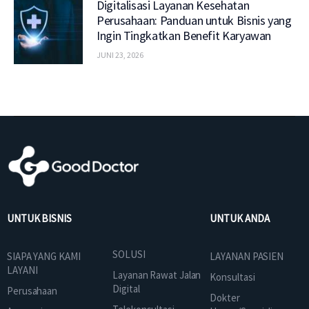
Digitalisasi Layanan Kesehatan
Perusahaan: Panduan untuk Bisnis yang
Ingin Tingkatkan Benefit Karyawan
JUNI 23, 2026
UNTUK BISNIS
UNTUK ANDA
SOLUSI
SIAPA YANG KAMI
LAYANAN PASIEN
LAYANI
Layanan Rawat Jalan
Konsultasi
Digital
Perusahaan
Dokter