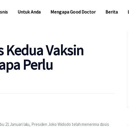
snis
Untuk Anda
Mengapa Good Doctor
Berita
snis
Untuk Anda
Mengapa Good Doctor
Berita
s Kedua Vaksin
apa Perlu
bu 21 Januari lalu, Presiden Joko Widodo telah menerima dosis 