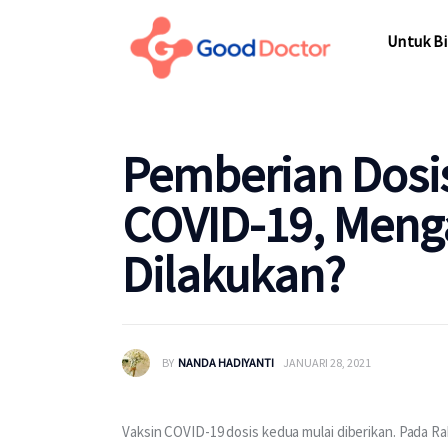
Untuk Bisnis
Untuk Bi
Untuk Anda
Mengapa Good Doctor
Untuk Bi
Pemberian Dosi
Berita
COVID-19, Meng
Layanan
Dilakukan?
BY
NANDA HADIYANTI
JANUARI 28, 2021
Vaksin COVID-19 dosis kedua mulai diberikan. Pada Ra