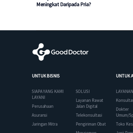
Meningkat Daripada Pria?
UNTUK BISNIS
UNTUK 
SOLUSI
SIAPA YANG KAMI
LAYANAN
LAYANI
Layanan Rawat
Konsulta
Jalan Digital
Perusahaan
Dokter
Telekonsultasi
Asuransi
Umum/Spe
Pengiriman Obat
Jaringan Mitra
Toko Kes
Manajemen
Janji Pe