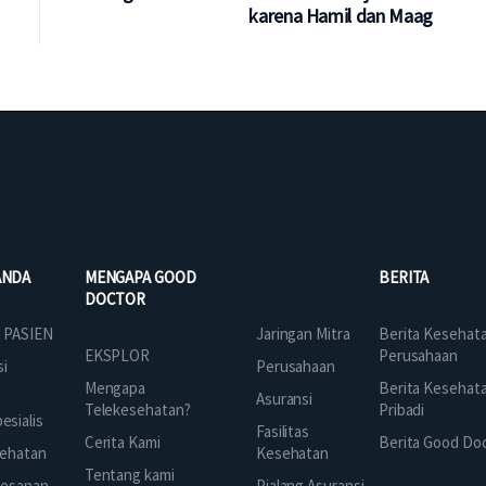
karena Hamil dan Maag
ANDA
MENGAPA GOOD
BERITA
DOCTOR
Jaringan Mitra
 PASIEN
Berita Kesehat
EKSPLOR
Perusahaan
Perusahaan
si
Mengapa
Berita Kesehat
Asuransi
Telekesehatan?
Pribadi
sialis
Fasilitas
Cerita Kami
Berita Good Do
Kesehatan
ehatan
Tentang kami
Pialang Asuransi
mesanan