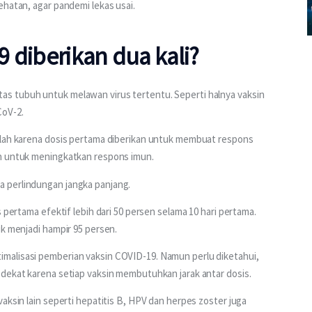
ehatan, agar pandemi lekas usai.
 diberikan dua kali?
s tubuh untuk melawan virus tertentu. Seperti halnya vaksin 
oV-2. 
alah karena dosis pertama diberikan untuk membuat respons 
an untuk meningkatkan respons imun.
 perlindungan jangka panjang. 
s pertama efektif lebih dari 50 persen selama 10 hari pertama. 
k menjadi hampir 95 persen. 
malisasi pemberian vaksin COVID-19. Namun perlu diketahui, 
dekat karena setiap vaksin membutuhkan jarak antar dosis. 
aksin lain seperti hepatitis B, HPV dan herpes zoster juga 