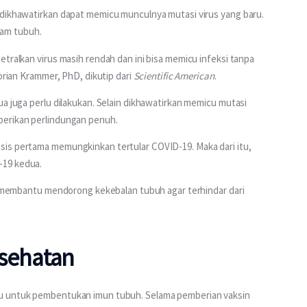
 dikhawatirkan dapat memicu munculnya mutasi virus yang baru. 
am tubuh.
tralkan virus masih rendah dan ini bisa memicu infeksi tanpa 
orian Krammer, PhD, dikutip dari 
Scientific American
.
ua juga perlu dilakukan. Selain dikhawatirkan memicu mutasi 
berikan perlindungan penuh.
is pertama memungkinkan tertular COVID-19. Maka dari itu, 
-19 kedua.
in membantu mendorong kekebalan tubuh agar terhindar dari 
esehatan
tu untuk pembentukan imun tubuh. Selama pemberian vaksin 