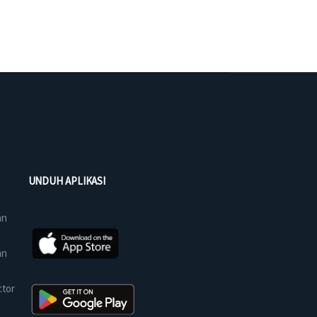
UNDUH APLIKASI
an
an
ctor