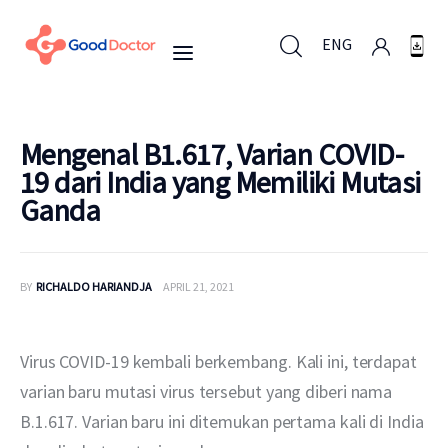
ENG
ENG
Mengenal B1.617, Varian COVID-
19 dari India yang Memiliki Mutasi
Ganda
Untuk Bisnis
Untuk Anda
BY
RICHALDO HARIANDJA
APRIL 21, 2021
Mengapa Good Doctor
Virus COVID-19 kembali berkembang. Kali ini, terdapat 
Berita
varian baru mutasi virus tersebut yang diberi nama 
B.1.617. Varian baru ini ditemukan pertama kali di India 
Layanan