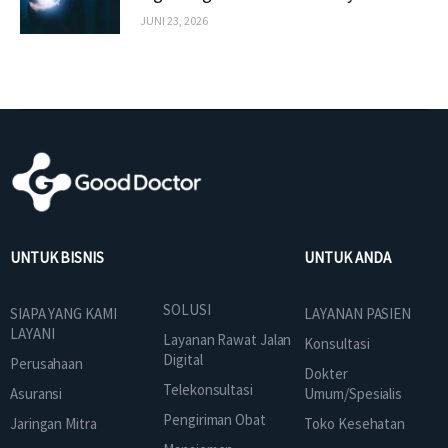
JUNI 23, 2026
UNTUK BISNIS
UNTUK ANDA
SOLUSI
SIAPA YANG KAMI
LAYANAN PASIEN
LAYANI
Layanan Rawat Jalan
Konsultasi
Digital
Perusahaan
Dokter
Telekonsultasi
Asuransi
Umum/Spesialis
Pengiriman Obat
Jaringan Mitra
Toko Kesehatan