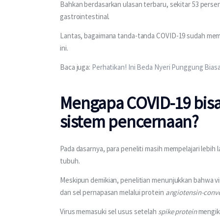
Bahkan berdasarkan ulasan terbaru, sekitar 53 pers
gastrointestinal.
Lantas, bagaimana tanda-tanda COVID-19 sudah meme
ini.
Baca juga: 
Perhatikan! Ini Beda Nyeri Punggung Bias
Mengapa COVID-19 bis
sistem pencernaan?
Pada dasarnya, para peneliti masih mempelajari lebi
tubuh.
Meskipun demikian, penelitian menunjukkan bahwa v
dan sel pernapasan melalui protein 
angiotensin-conve
Virus memasuki sel usus setelah 
spike protein
 mengik