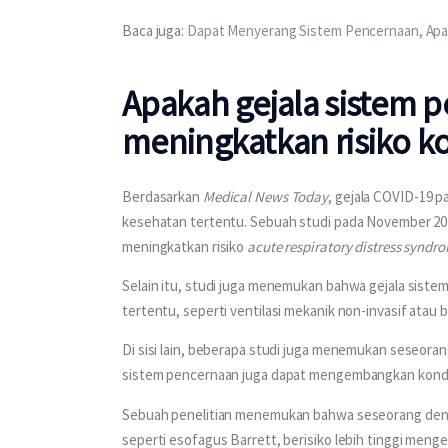
Baca juga: 
Dapat Menyerang Sistem Pencernaan, Apa
Apakah gejala sistem 
meningkatkan risiko ko
Berdasarkan 
Medical News Today
, gejala COVID-19 
kesehatan tertentu. Sebuah studi pada November 2
meningkatkan risiko 
acute respiratory distress syndr
Selain itu, studi juga menemukan bahwa gejala siste
tertentu, seperti ventilasi mekanik non-invasif atau b
Di sisi lain, beberapa studi juga menemukan seseora
sistem pencernaan juga dapat mengembangkan kondisi
Sebuah penelitian menemukan bahwa seseorang deng
seperti esofagus Barrett, berisiko lebih tinggi meng