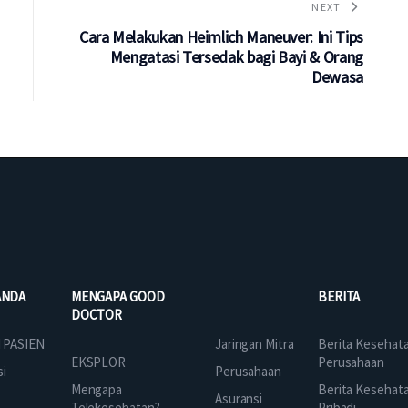
NEXT
Cara Melakukan Heimlich Maneuver: Ini Tips
Mengatasi Tersedak bagi Bayi & Orang
Dewasa
ANDA
MENGAPA GOOD
BERITA
DOCTOR
Jaringan Mitra
 PASIEN
Berita Kesehat
EKSPLOR
Perusahaan
Perusahaan
si
Mengapa
Berita Kesehat
Asuransi
Telekesehatan?
Pribadi