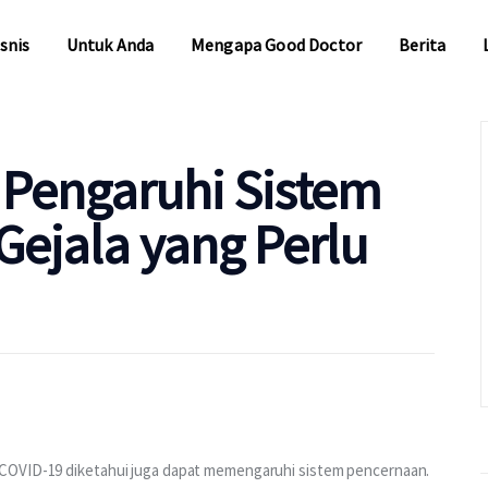
snis
Untuk Anda
Mengapa Good Doctor
Berita
snis
Untuk Anda
Mengapa Good Doctor
Berita
 Pengaruhi Sistem
Gejala yang Perlu
COVID-19 diketahui juga dapat memengaruhi sistem pencernaan. 