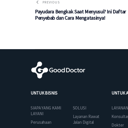
PREVIOUS
Payudara Bengkak Saat Menyusui? Ini Daftar
Penyebab dan Cara Mengatasinya!
UNTUK BISNIS
UNTUK 
SOLUSI
SIAPA YANG KAMI
LAYANAN
LAYANI
Layanan Rawat
Konsulta
Jalan Digital
Perusahaan
Dokter