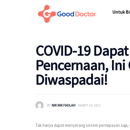
Untuk Bisnis
Untuk Bi
Untuk Anda
Mengapa Good Doctor
Untuk Bi
COVID-19 Dapat
Berita
Pencernaan, Ini 
Layanan
Diwaspadai!
BY
NIK NIK FADLAH
MARET 10, 2021
Tak hanya dapat menyerang sistem pernapasan saja, 