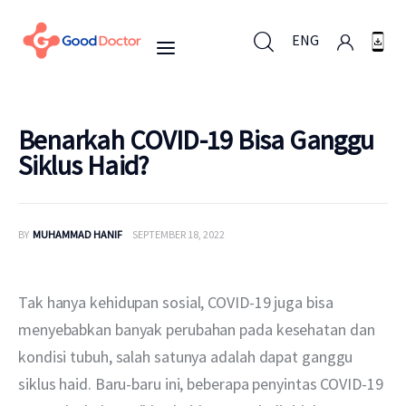
ENG
ENG
Benarkah COVID-19 Bisa Ganggu
Siklus Haid?
Untuk Bisnis
BY
MUHAMMAD HANIF
SEPTEMBER 18, 2022
Untuk Anda
Mengapa Good Doctor
Tak hanya kehidupan sosial, COVID-19 juga bisa 
menyebabkan banyak perubahan pada kesehatan dan 
Berita
kondisi tubuh, salah satunya adalah dapat ganggu 
siklus haid. Baru-baru ini, beberapa penyintas COVID-19 
Layanan