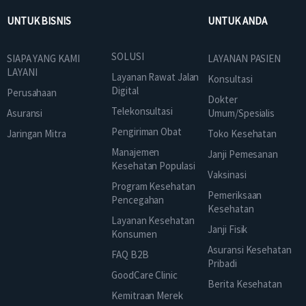
UNTUK BISNIS
UNTUK ANDA
SOLUSI
SIAPA YANG KAMI
LAYANAN PASIEN
LAYANI
Layanan Rawat Jalan
Konsultasi
Digital
Perusahaan
Dokter
Telekonsultasi
Asuransi
Umum/Spesialis
Pengiriman Obat
Jaringan Mitra
Toko Kesehatan
Manajemen
Janji Pemesanan
Kesehatan Populasi
Vaksinasi
Program Kesehatan
Pemeriksaan
Pencegahan
Kesehatan
Layanan Kesehatan
Janji Fisik
Konsumen
Asuransi Kesehatan
FAQ B2B
Pribadi
GoodCare Clinic
Berita Kesehatan
Kemitraan Merek