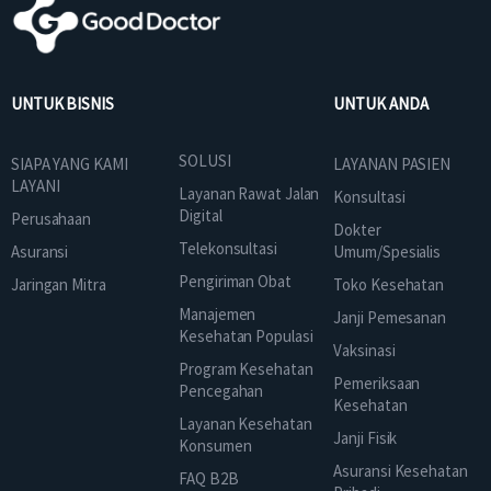
UNTUK BISNIS
UNTUK ANDA
SOLUSI
SIAPA YANG KAMI
LAYANAN PASIEN
LAYANI
Layanan Rawat Jalan
Konsultasi
Digital
Perusahaan
Dokter
Telekonsultasi
Asuransi
Umum/Spesialis
Pengiriman Obat
Jaringan Mitra
Toko Kesehatan
Manajemen
Janji Pemesanan
Kesehatan Populasi
Vaksinasi
Program Kesehatan
Pemeriksaan
Pencegahan
Kesehatan
Layanan Kesehatan
Janji Fisik
Konsumen
Asuransi Kesehatan
FAQ B2B