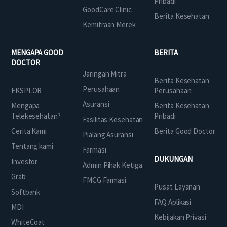
Pribadi
GoodCare Clinic
Berita Kesehatan
Kemitraan Merek
MENGAPA GOOD
BERITA
DOCTOR
Jaringan Mitra
Berita Kesehatan
Perusahaan
EKSPLOR
Perusahaan
Asuransi
Mengapa
Berita Kesehatan
Telekesehatan?
Pribadi
Fasilitas Kesehatan
Cerita Kami
Berita Good Doctor
Pialang Asuransi
Tentang kami
Farmasi
DUKUNGAN
Investor
Admin Pihak Ketiga
Grab
FMCG Farmasi
Pusat Layanan
Softbank
FAQ Aplikasi
MDI
Kebijakan Privasi
WhiteCoat