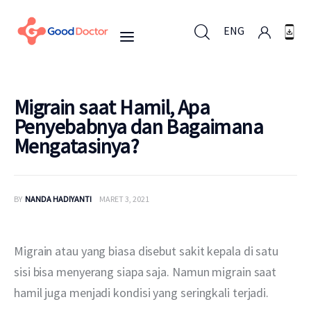
ENG
ENG
Migrain saat Hamil, Apa
Penyebabnya dan Bagaimana
Mengatasinya?
Untuk Bisnis
Untuk Anda
BY
NANDA HADIYANTI
MARET 3, 2021
Mengapa Good Doctor
Migrain atau yang biasa disebut sakit kepala di satu 
Berita
sisi bisa menyerang siapa saja. Namun migrain saat 
hamil juga menjadi kondisi yang seringkali terjadi. 
Layanan