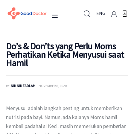
ENG
ENG
Do’s & Don’ts yang Perlu Moms
Perhatikan Ketika Menyusui saat
Hamil
Untuk Bisnis
Untuk Anda
BY
NIK NIK FADLAH
NOVEMBER 8, 2020
Mengapa Good Doctor
Menyusui adalah langkah penting untuk memberikan 
Berita
nutrisi pada bayi. Namun, ada kalanya Moms hamil 
kembali padahal si Kecil masih memerlukan pemberian 
Layanan