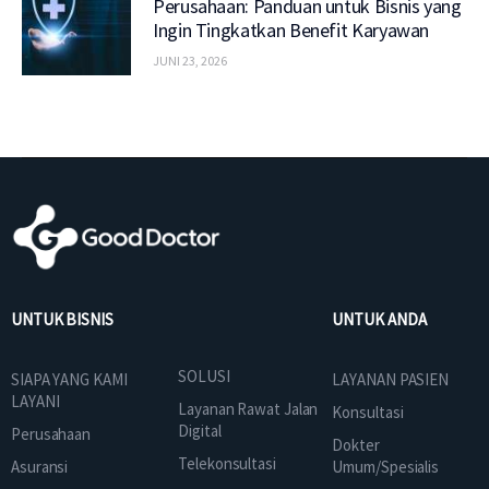
Perusahaan: Panduan untuk Bisnis yang
Ingin Tingkatkan Benefit Karyawan
JUNI 23, 2026
UNTUK BISNIS
UNTUK ANDA
SOLUSI
SIAPA YANG KAMI
LAYANAN PASIEN
LAYANI
Layanan Rawat Jalan
Konsultasi
Digital
Perusahaan
Dokter
Telekonsultasi
Asuransi
Umum/Spesialis