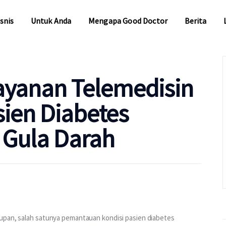
snis
Untuk Anda
Mengapa Good Doctor
Berita
snis
Untuk Anda
Mengapa Good Doctor
Berita
Layanan Telemedisin
sien Diabetes
 Gula Darah
upan, salah satunya pemantauan kondisi pasien diabetes 