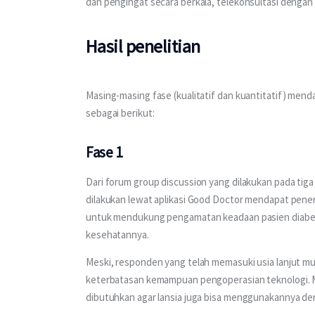
dan pengingat secara berkala, telekonsultasi dengan 
Hasil penelitian
Masing-masing fase (kualitatif dan kuantitatif) menda
sebagai berikut:
Fase 1
Dari forum group discussion yang dilakukan pada tig
dilakukan lewat aplikasi Good Doctor mendapat pener
untuk mendukung pengamatan keadaan pasien diabete
kesehatannya.
Meski, responden yang telah memasuki usia lanjut mu
keterbatasan kemampuan pengoperasian teknologi. Mak
dibutuhkan agar lansia juga bisa menggunakannya d