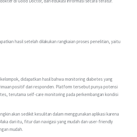
dokter di Good Doctor, dan edukasi informasi secara teratur.
patkan hasil setelah dilakukan rangkaian proses penelitian, yaitu 
a kelompok, didapatkan hasil bahwa monitoring diabetes yang 
imaan positif dari responden. Platform tersebut punya potensi 
s, terutama self-care monitoring pada perkembangan kondisi 
ngkin akan sedikit kesulitan dalam menggunakan aplikasi karena 
a dari itu, fitur dan navigasi yang mudah dan user-friendly 
engan mudah.