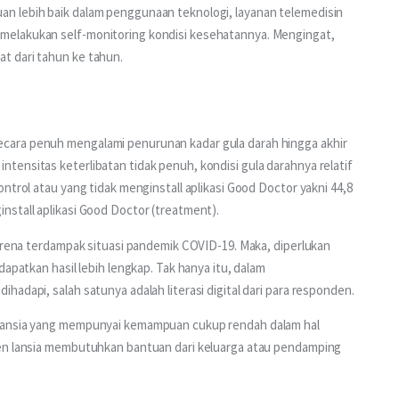
n lebih baik dalam penggunaan teknologi, layanan telemedisin 
melakukan self-monitoring kondisi kesehatannya. Mengingat, 
t dari tahun ke tahun.
cara penuh mengalami penurunan kadar gula darah hingga akhir 
ensitas keterlibatan tidak penuh, kondisi gula darahnya relatif 
ntrol atau yang tidak menginstall aplikasi Good Doctor yakni 44,8 
nstall aplikasi Good Doctor (treatment).
karena terdampak situasi pandemik COVID-19. Maka, diperlukan 
apatkan hasil lebih lengkap. Tak hanya itu, dalam 
adapi, salah satunya adalah literasi digital dari para responden.
 lansia yang mempunyai kemampuan cukup rendah dalam hal 
ien lansia membutuhkan bantuan dari keluarga atau pendamping 