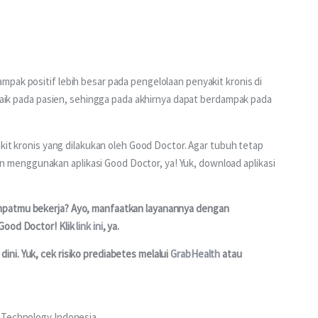
pak positif lebih besar pada pengelolaan penyakit kronis di 
 baik pada pasien, sehingga pada akhirnya dapat berdampak pada 
akit kronis yang dilakukan oleh Good Doctor. Agar tubuh tetap 
enggunakan aplikasi Good Doctor, ya! Yuk, download aplikasi 
mpatmu bekerja? Ayo, manfaatkan layanannya dengan 
Good Doctor! Klik 
link ini
, ya.
i. Yuk, cek risiko prediabetes melalui 
GrabHealth
 atau 
r Technology Indonesia