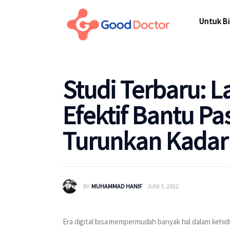
Untuk Bisnis
Untuk Bi
Untuk Anda
Mengapa Good Doctor
Untuk Bi
Studi Terbaru: 
Berita
Efektif Bantu Pa
Layanan
Turunkan Kadar
BY
MUHAMMAD HANIF
JUNI 3, 2022
Era digital bisa mempermudah banyak hal dalam kehid