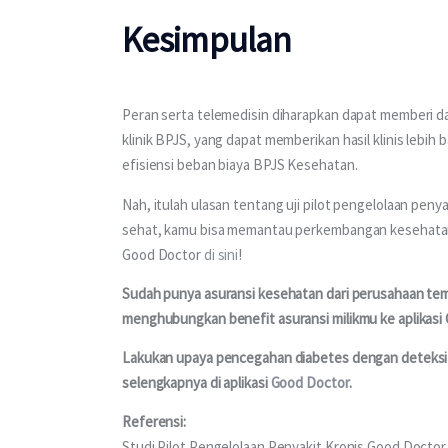
Kesimpulan
Peran serta telemedisin diharapkan dapat memberi dam
klinik BPJS, yang dapat memberikan hasil klinis lebih
efisiensi beban biaya BPJS Kesehatan.
Nah, itulah ulasan tentang uji pilot pengelolaan peny
sehat, kamu bisa memantau perkembangan kesehatan m
Good Doctor 
di sini
!
Sudah punya asuransi kesehatan dari perusahaan te
menghubungkan benefit asuransi milikmu ke aplikasi 
Lakukan upaya pencegahan diabetes dengan deteksi din
selengkapnya di aplikasi 
Good Doctor
.
Referensi:
Studi Pilot Pengelolaan Penyakit Kronis Good Docto