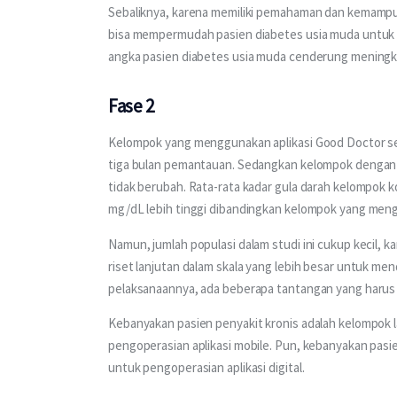
Sebaliknya, karena memiliki pemahaman dan kemampua
bisa mempermudah pasien diabetes usia muda untuk 
angka pasien diabetes usia muda cenderung meningka
Fase 2
Kelompok yang menggunakan aplikasi Good Doctor se
tiga bulan pemantauan. Sedangkan kelompok dengan int
tidak berubah. Rata-rata kadar gula darah kelompok ko
mg/dL lebih tinggi dibandingkan kelompok yang mengi
Namun, jumlah populasi dalam studi ini cukup kecil, 
riset lanjutan dalam skala yang lebih besar untuk mend
pelaksanaannya, ada beberapa tantangan yang harus dih
Kebanyakan pasien penyakit kronis adalah kelompok
pengoperasian aplikasi mobile. Pun, kebanyakan pas
untuk pengoperasian aplikasi digital.