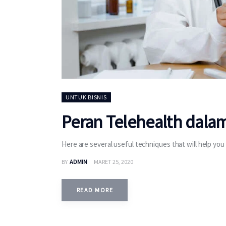
UNTUK BISNIS
Peran Telehealth dal
Here are several useful techniques that will help yo
BY
ADMIN
MARET 25, 2020
READ MORE