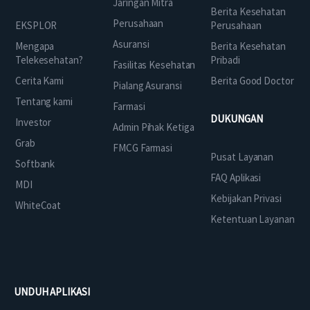
Jaringan Mitra
Berita Kesehatan
Perusahaan
EKSPLOR
Perusahaan
Asuransi
Mengapa
Berita Kesehatan
Telekesehatan?
Pribadi
Fasilitas Kesehatan
Cerita Kami
Berita Good Doctor
Pialang Asuransi
Tentang kami
Farmasi
DUKUNGAN
Investor
Admin Pihak Ketiga
Grab
FMCG Farmasi
Pusat Layanan
Softbank
FAQ Aplikasi
MDI
Kebijakan Privasi
WhiteCoat
Ketentuan Layanan
UNDUH APLIKASI