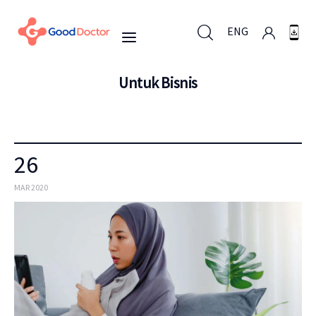
ENG
Untuk Bisnis
ENG
26
Untuk Bisnis
MAR 2020
Untuk Anda
Mengapa Good Doctor
Berita
Layanan