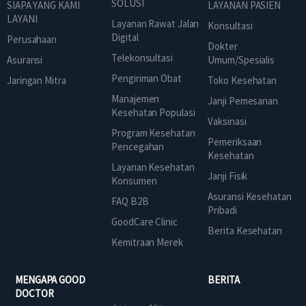
SOLUSI
SIAPA YANG KAMI
LAYANAN PASIEN
LAYANI
Layanan Rawat Jalan
Konsultasi
Digital
Perusahaan
Dokter
Telekonsultasi
Asuransi
Umum/Spesialis
Pengiriman Obat
Jaringan Mitra
Toko Kesehatan
Manajemen
Janji Pemesanan
Kesehatan Populasi
Vaksinasi
Program Kesehatan
Pemeriksaan
Pencegahan
Kesehatan
Layanan Kesehatan
Janji Fisik
Konsumen
Asuransi Kesehatan
FAQ B2B
Pribadi
GoodCare Clinic
Berita Kesehatan
Kemitraan Merek
MENGAPA GOOD
BERITA
DOCTOR