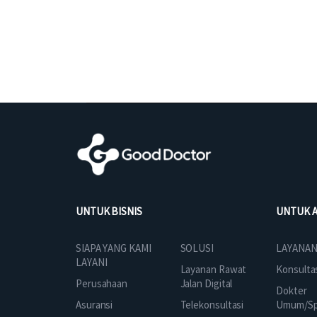
UNTUK BISNIS
UNTUK 
SOLUSI
SIAPA YANG KAMI
LAYANAN
LAYANI
Layanan Rawat
Konsulta
Jalan Digital
Perusahaan
Dokter
Telekonsultasi
Asuransi
Umum/Spe