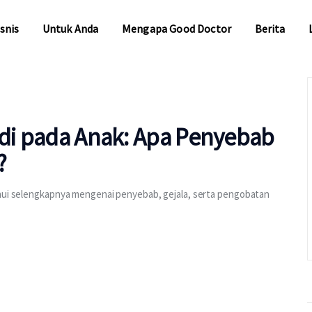
snis
Untuk Anda
Mengapa Good Doctor
Berita
snis
Untuk Anda
Mengapa Good Doctor
Berita
adi pada Anak: Apa Penyebab
?
ahui selengkapnya mengenai penyebab, gejala, serta pengobatan