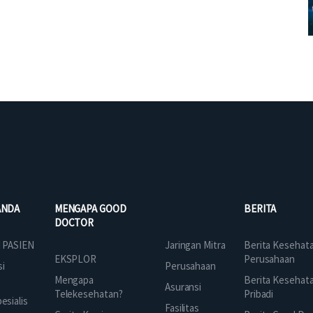
ANDA
MENGAPA GOOD
BERITA
DOCTOR
Jaringan Mitra
 PASIEN
Berita Kesehat
EKSPLOR
Perusahaan
Perusahaan
si
Mengapa
Berita Kesehat
Asuransi
Telekesehatan?
Pribadi
sialis
Fasilitas