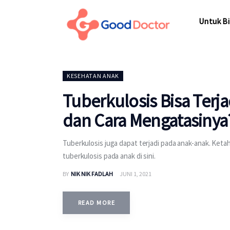
Untuk Bisnis
Untuk Bi
Untuk Anda
Mengapa Good Doctor
Untuk Bi
KESEHATAN ANAK
Berita
Tuberkulosis Bisa Terj
Layanan
dan Cara Mengatasinya
Tuberkulosis juga dapat terjadi pada anak-anak. Ket
tuberkulosis pada anak di sini.
BY
NIK NIK FADLAH
JUNI 1, 2021
READ MORE