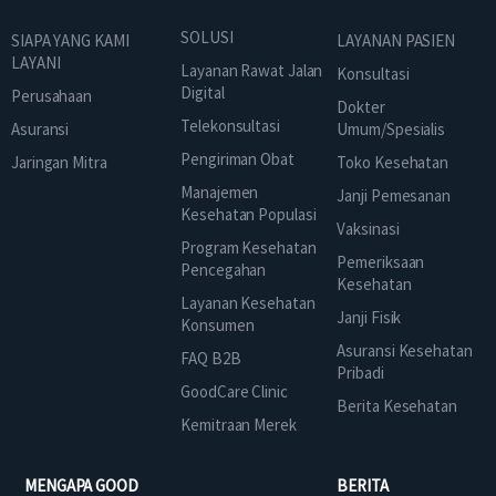
SOLUSI
SIAPA YANG KAMI
LAYANAN PASIEN
LAYANI
Layanan Rawat Jalan
Konsultasi
Digital
Perusahaan
Dokter
Telekonsultasi
Asuransi
Umum/Spesialis
Pengiriman Obat
Jaringan Mitra
Toko Kesehatan
Manajemen
Janji Pemesanan
Kesehatan Populasi
Vaksinasi
Program Kesehatan
Pemeriksaan
Pencegahan
Kesehatan
Layanan Kesehatan
Janji Fisik
Konsumen
Asuransi Kesehatan
FAQ B2B
Pribadi
GoodCare Clinic
Berita Kesehatan
Kemitraan Merek
MENGAPA GOOD
BERITA