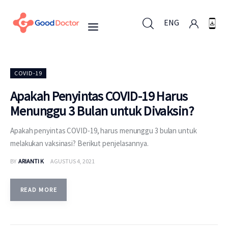
ENG
ENG
COVID-19
Apakah Penyintas COVID-19 Harus
Menunggu 3 Bulan untuk Divaksin?
Untuk Bisnis
Apakah penyintas COVID-19, harus menunggu 3 bulan untuk
Untuk Anda
melakukan vaksinasi? Berikut penjelasannya.
BY
ARIANTI K
AGUSTUS 4, 2021
Mengapa Good Doctor
Berita
READ MORE
Layanan