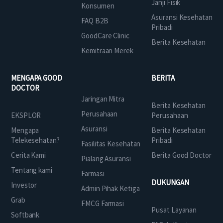
Janji Fisik
Konsumen
Asuransi Kesehatan
FAQ B2B
Pribadi
GoodCare Clinic
Berita Kesehatan
Kemitraan Merek
MENGAPA GOOD
BERITA
DOCTOR
Jaringan Mitra
Berita Kesehatan
Perusahaan
EKSPLOR
Perusahaan
Asuransi
Mengapa
Berita Kesehatan
Telekesehatan?
Pribadi
Fasilitas Kesehatan
Cerita Kami
Berita Good Doctor
Pialang Asuransi
Tentang kami
Farmasi
DUKUNGAN
Investor
Admin Pihak Ketiga
Grab
FMCG Farmasi
Pusat Layanan
Softbank