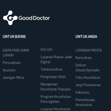
UNTUK BISNIS
UNTUK ANDA
SOLUSI
SIAPA YANG KAMI
LAYANAN PASIEN
LAYANI
Layanan Rawat Jalan
Konsultasi
Digital
Perusahaan
Dokter
Telekonsultasi
Asuransi
Umum/Spesialis
Pengiriman Obat
Jaringan Mitra
Toko Kesehatan
Manajemen
Janji Pemesanan
Kesehatan Populasi
Vaksinasi
Program Kesehatan
Pemeriksaan
Pencegahan
Kesehatan
Layanan Kesehatan