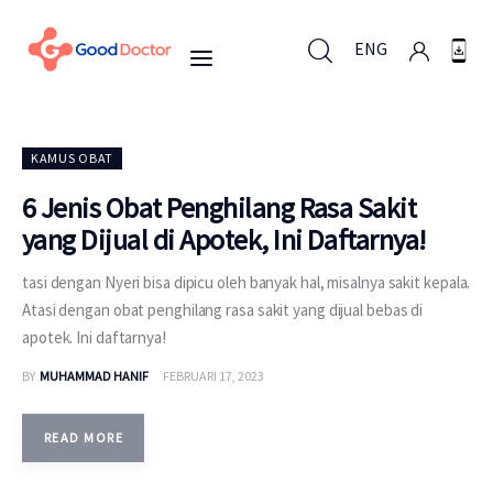
ENG
ENG
KAMUS OBAT
6 Jenis Obat Penghilang Rasa Sakit
yang Dijual di Apotek, Ini Daftarnya!
Untuk Bisnis
tasi dengan Nyeri bisa dipicu oleh banyak hal, misalnya sakit kepala.
Untuk Anda
Atasi dengan obat penghilang rasa sakit yang dijual bebas di
apotek. Ini daftarnya!
Mengapa Good Doctor
BY
MUHAMMAD HANIF
FEBRUARI 17, 2023
Berita
READ MORE
Layanan