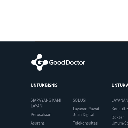
UNTUK BISNIS
UNTUK 
SOLUSI
SIAPA YANG KAMI
LAYANAN
LAYANI
Layanan Rawat
Konsulta
Jalan Digital
Perusahaan
Dokter
Telekonsultasi
Asuransi
Umum/Spe