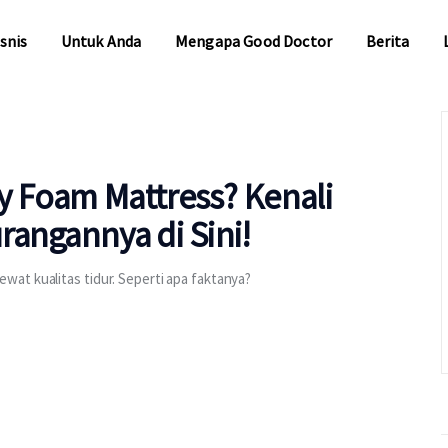
snis
Untuk Anda
Mengapa Good Doctor
Berita
snis
Untuk Anda
Mengapa Good Doctor
Berita
 Foam Mattress? Kenali
angannya di Sini!
at kualitas tidur. Seperti apa faktanya?