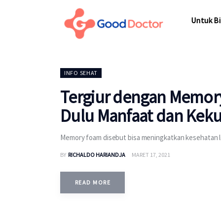
Untuk Bisnis
Untuk Bi
Untuk Anda
Mengapa Good Doctor
Untuk Bi
INFO SEHAT
Berita
Tergiur dengan Memory
Layanan
Dulu Manfaat dan Kekur
Memory foam disebut bisa meningkatkan kesehatan lew
BY
RICHALDO HARIANDJA
MARET 17, 2021
READ MORE