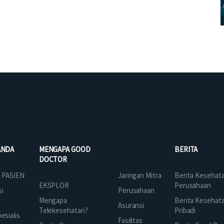
ANDA
MENGAPA GOOD
BERITA
DOCTOR
Jaringan Mitra
 PASIEN
Berita Kesehat
EKSPLOR
Perusahaan
Perusahaan
si
Mengapa
Berita Kesehat
Asuransi
Telekesehatan?
Pribadi
sialis
Fasilitas