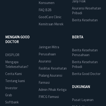
Janji Fisik
Konsumen
Asuransi Kesehatan
FAQ B2B
Pribadi
GoodCare Clinic
Berita Kesehatan
Kemitraan Merek
MENGAPA GOOD
BERITA
DOCTOR
Jaringan Mitra
Berita Kesehatan
Perusahaan
EKSPLOR
Perusahaan
Asuransi
Mengapa
Berita Kesehatan
Telekesehatan?
Pribadi
Fasilitas Kesehatan
Cerita Kami
Berita Good Doctor
Pialang Asuransi
Tentang kami
Farmasi
DUKUNGAN
Investor
Admin Pihak Ketiga
Grab
FMCG Farmasi
Pusat Layanan
Softbank