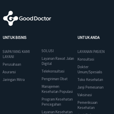
UNTUK BISNIS
UNTUK ANDA
SOLUSI
SIAPA YANG KAMI
LAYANAN PASIEN
LAYANI
Layanan Rawat Jalan
Konsultasi
Digital
Perusahaan
Dokter
Telekonsultasi
Asuransi
Umum/Spesialis
Pengiriman Obat
Jaringan Mitra
Toko Kesehatan
Manajemen
Janji Pemesanan
Kesehatan Populasi
Vaksinasi
Program Kesehatan
Pemeriksaan
Pencegahan
Kesehatan
Layanan Kesehatan