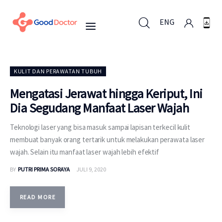
ENG
ENG
KULIT DAN PERAWATAN TUBUH
Mengatasi Jerawat hingga Keriput, Ini
Dia Segudang Manfaat Laser Wajah
Untuk Bisnis
Teknologi laser yang bisa masuk sampai lapisan terkecil kulit
Untuk Anda
membuat banyak orang tertarik untuk melakukan perawata laser
wajah. Selain itu manfaat laser wajah lebih efektif
Mengapa Good Doctor
BY
PUTRI PRIMA SORAYA
JULI 9, 2020
Berita
READ MORE
Layanan