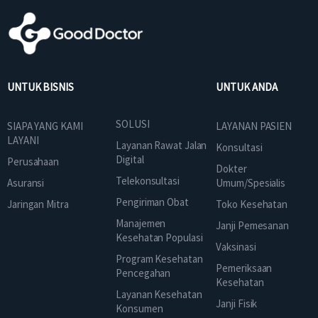
UNTUK BISNIS
UNTUK ANDA
SOLUSI
SIAPA YANG KAMI
LAYANAN PASIEN
LAYANI
Layanan Rawat Jalan
Konsultasi
Digital
Perusahaan
Dokter
Telekonsultasi
Asuransi
Umum/Spesialis
Pengiriman Obat
Jaringan Mitra
Toko Kesehatan
Manajemen
Janji Pemesanan
Kesehatan Populasi
Vaksinasi
Program Kesehatan
Pemeriksaan
Pencegahan
Kesehatan
Layanan Kesehatan
Janji Fisik
Konsumen