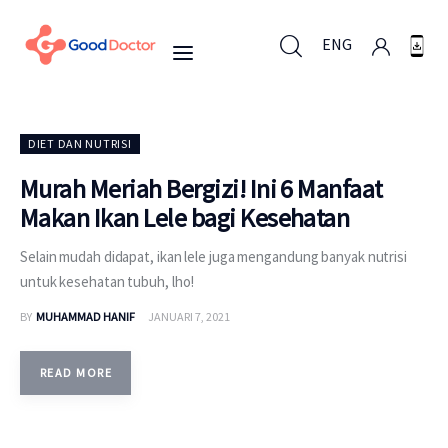
ENG
ENG
DIET DAN NUTRISI
Murah Meriah Bergizi! Ini 6 Manfaat
Makan Ikan Lele bagi Kesehatan
Untuk Bisnis
Selain mudah didapat, ikan lele juga mengandung banyak nutrisi
Untuk Anda
untuk kesehatan tubuh, lho!
BY
MUHAMMAD HANIF
JANUARI 7, 2021
Mengapa Good Doctor
Berita
READ MORE
Layanan