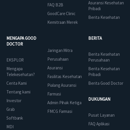
Asuransi Kesehatan
FAQ B2B
Pribadi
GoodCare Clinic
Berita Kesehatan
Kemitraan Merek
MENGAPA GOOD
BERITA
DOCTOR
Jaringan Mitra
Berita Kesehatan
Perusahaan
EKSPLOR
Perusahaan
Asuransi
Mengapa
Berita Kesehatan
Telekesehatan?
Pribadi
Fasilitas Kesehatan
Cerita Kami
Berita Good Doctor
Pialang Asuransi
Tentang kami
Farmasi
DUKUNGAN
Investor
Admin Pihak Ketiga
Grab
FMCG Farmasi
Pusat Layanan
Softbank
FAQ Aplikasi
MDI