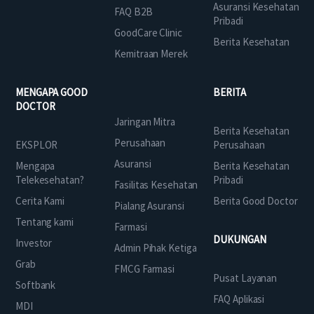
Asuransi Kesehatan
FAQ B2B
Pribadi
GoodCare Clinic
Berita Kesehatan
Kemitraan Merek
MENGAPA GOOD
BERITA
DOCTOR
Jaringan Mitra
Berita Kesehatan
Perusahaan
EKSPLOR
Perusahaan
Asuransi
Mengapa
Berita Kesehatan
Telekesehatan?
Pribadi
Fasilitas Kesehatan
Cerita Kami
Berita Good Doctor
Pialang Asuransi
Tentang kami
Farmasi
DUKUNGAN
Investor
Admin Pihak Ketiga
Grab
FMCG Farmasi
Pusat Layanan
Softbank
FAQ Aplikasi
MDI