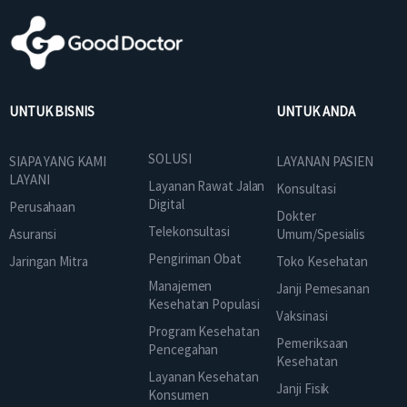
UNTUK BISNIS
UNTUK ANDA
SOLUSI
SIAPA YANG KAMI
LAYANAN PASIEN
LAYANI
Layanan Rawat Jalan
Konsultasi
Digital
Perusahaan
Dokter
Telekonsultasi
Asuransi
Umum/Spesialis
Pengiriman Obat
Jaringan Mitra
Toko Kesehatan
Manajemen
Janji Pemesanan
Kesehatan Populasi
Vaksinasi
Program Kesehatan
Pemeriksaan
Pencegahan
Kesehatan
Layanan Kesehatan
Janji Fisik
Konsumen