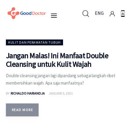
ENG
ENG
KULIT DAN PERAWATAN TUBUH
Jangan Malas! Ini Manfaat Double
Cleansing untuk Kulit Wajah
Untuk Bisnis
Double cleansing jangan lagi dipandang sebagai langkah ribet
Untuk Anda
membersihkan wajah. Apa saja manfaatnya?
BY
RICHALDO HARIANDJA
JANUARI 5, 2021
Mengapa Good Doctor
Berita
READ MORE
Layanan