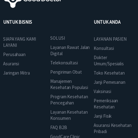
UNTUK BISNIS
UNTUK ANDA
SOLUSI
SIAPA YANG KAMI
LAYANAN PASIEN
LAYANI
Layanan Rawat Jalan
Konsultasi
Digital
Perusahaan
Dokter
Telekonsultasi
Asuransi
Umum/Spesialis
Pengiriman Obat
Jaringan Mitra
Toko Kesehatan
Manajemen
Janji Pemesanan
Kesehatan Populasi
Vaksinasi
Program Kesehatan
Pemeriksaan
Pencegahan
Kesehatan
Layanan Kesehatan
Janji Fisik
Konsumen
Asuransi Kesehatan
FAQ B2B
Pribadi
GoodCare Clinic