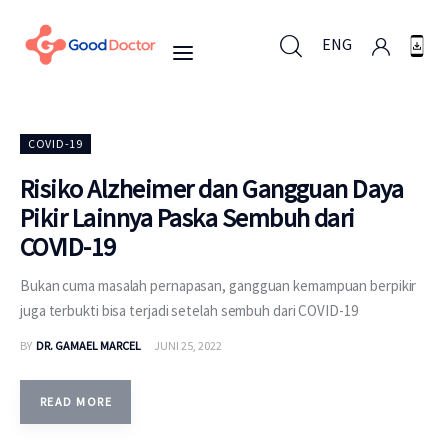
ENG
ENG
COVID-19
Risiko Alzheimer dan Gangguan Daya
Pikir Lainnya Paska Sembuh dari
Untuk Bisnis
COVID-19
Untuk Anda
Bukan cuma masalah pernapasan, gangguan kemampuan berpikir
juga terbukti bisa terjadi setelah sembuh dari COVID-19
Mengapa Good Doctor
BY
DR. GAMAEL MARCEL
JUNI 25, 2022
Berita
READ MORE
Layanan