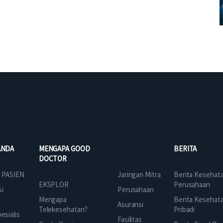
ANDA
MENGAPA GOOD
BERITA
DOCTOR
Jaringan Mitra
 PASIEN
Berita Kesehat
EKSPLOR
Perusahaan
Perusahaan
si
Mengapa
Berita Kesehat
Asuransi
Telekesehatan?
Pribadi
sialis
Fasilitas