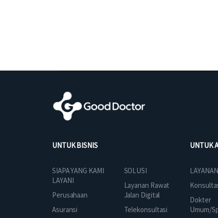
UNTUK BISNIS
UNTUK 
SOLUSI
SIAPA YANG KAMI
LAYANAN
LAYANI
Layanan Rawat
Konsulta
Jalan Digital
Perusahaan
Dokter
Telekonsultasi
Asuransi
Umum/Spe