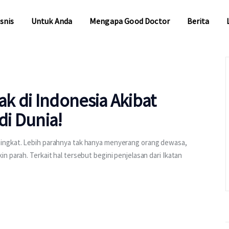
snis
Untuk Anda
Mengapa Good Doctor
Berita
snis
Untuk Anda
Mengapa Good Doctor
Berita
k di Indonesia Akibat
di Dunia!
ningkat. Lebih parahnya tak hanya menyerang orang dewasa,
 parah. Terkait hal tersebut begini penjelasan dari Ikatan