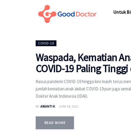
Untuk Bisnis
Untuk Bi
Untuk Anda
Mengapa Good Doctor
Untuk Bi
COVID-19
Berita
Waspada, Kematian Ana
Layanan
COVID-19 Paling Tinggi 
Kasus pandemi COVID-19 hingga kini masih terus me
jumlah kematian anak akibat COVID-19 pun juga semakin
Dokter Anak Indonesia (IDAI).
BY
ARIANTI K
JUNI 19, 2021
READ MORE