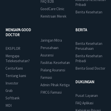
FAQ B2B
Pribadi
GoodCare Clinic
Berita Kesehatan
Kemitraan Merek
MENGAPA GOOD
BERITA
DOCTOR
Jaringan Mitra
Berita Kesehatan
Perusahaan
EKSPLOR
Perusahaan
Asuransi
Mengapa
Berita Kesehatan
Telekesehatan?
Pribadi
Fasilitas Kesehatan
Cerita Kami
Berita Good Doctor
Pialang Asuransi
Tentang kami
Farmasi
DUKUNGAN
Investor
Admin Pihak Ketiga
Grab
FMCG Farmasi
Pusat Layanan
Softbank
FAQ Aplikasi
MDI
Kebijakan Privasi