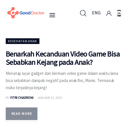
ENG
ENG
KESEHATAN ANAK
Benarkah Kecanduan Video Game Bisa
Sebabkan Kejang pada Anak?
Untuk Bisnis
Menatap layar gadget dan bermain video game dalam waktu lama
Untuk Anda
bisa sebabkan dampak negatif pada anak lho, Moms. Termasuk
risiko terjadinya kejang!
Mengapa Good Doctor
BY
FITRI CHAERONI
JANUARI 13, 2021
Berita
READ MORE
Layanan