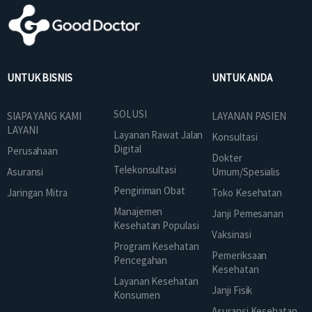
UNTUK BISNIS
UNTUK ANDA
SOLUSI
SIAPA YANG KAMI
LAYANAN PASIEN
LAYANI
Layanan Rawat Jalan
Konsultasi
Digital
Perusahaan
Dokter
Telekonsultasi
Asuransi
Umum/Spesialis
Pengiriman Obat
Jaringan Mitra
Toko Kesehatan
Manajemen
Janji Pemesanan
Kesehatan Populasi
Vaksinasi
Program Kesehatan
Pemeriksaan
Pencegahan
Kesehatan
Layanan Kesehatan
Janji Fisik
Konsumen
Asuransi Kesehatan