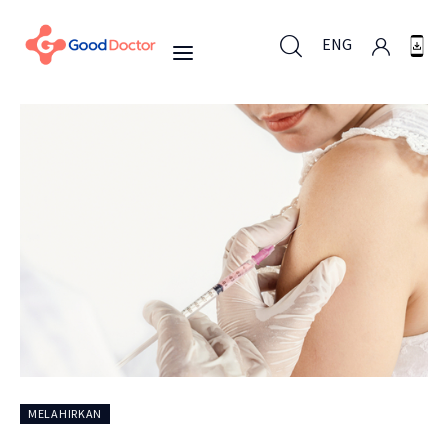
ENG
ENG
Untuk Bisnis
Untuk Anda
Mengapa Good Doctor
Berita
MELAHIRKAN
Layanan