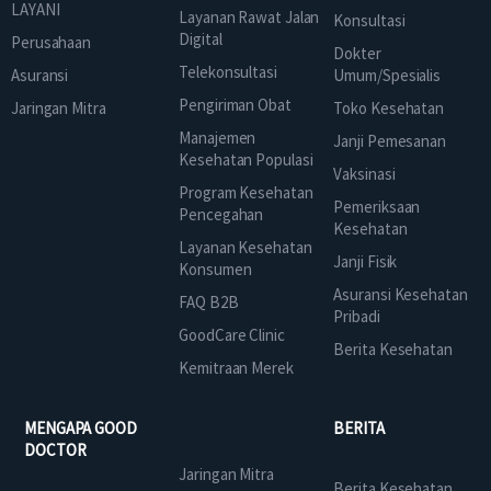
LAYANI
Layanan Rawat Jalan
Konsultasi
Digital
Perusahaan
Dokter
Telekonsultasi
Asuransi
Umum/Spesialis
Pengiriman Obat
Jaringan Mitra
Toko Kesehatan
Manajemen
Janji Pemesanan
Kesehatan Populasi
Vaksinasi
Program Kesehatan
Pemeriksaan
Pencegahan
Kesehatan
Layanan Kesehatan
Janji Fisik
Konsumen
Asuransi Kesehatan
FAQ B2B
Pribadi
GoodCare Clinic
Berita Kesehatan
Kemitraan Merek
MENGAPA GOOD
BERITA
DOCTOR
Jaringan Mitra
Berita Kesehatan