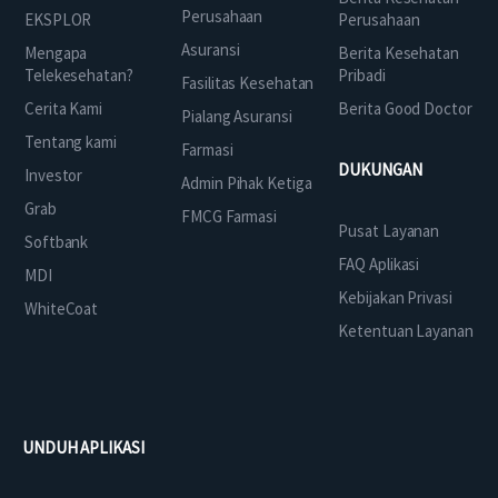
Perusahaan
EKSPLOR
Perusahaan
Asuransi
Mengapa
Berita Kesehatan
Telekesehatan?
Pribadi
Fasilitas Kesehatan
Cerita Kami
Berita Good Doctor
Pialang Asuransi
Tentang kami
Farmasi
DUKUNGAN
Investor
Admin Pihak Ketiga
Grab
FMCG Farmasi
Pusat Layanan
Softbank
FAQ Aplikasi
MDI
Kebijakan Privasi
WhiteCoat
Ketentuan Layanan
UNDUH APLIKASI