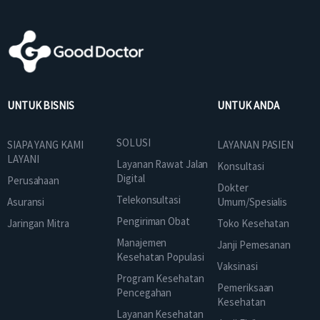
UNTUK BISNIS
UNTUK ANDA
SOLUSI
SIAPA YANG KAMI
LAYANAN PASIEN
LAYANI
Layanan Rawat Jalan
Konsultasi
Digital
Perusahaan
Dokter
Telekonsultasi
Asuransi
Umum/Spesialis
Pengiriman Obat
Jaringan Mitra
Toko Kesehatan
Manajemen
Janji Pemesanan
Kesehatan Populasi
Vaksinasi
Program Kesehatan
Pemeriksaan
Pencegahan
Kesehatan
Layanan Kesehatan