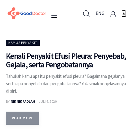
ENG
ENG
KAMUS PENYAKIT
Kenali Penyakit Efusi Pleura: Penyebab,
Gejala, serta Pengobatannya
Untuk Bisnis
Tahukah kamu apa itu penyakit efusi pleura? Bagaimana gejalanya
Untuk Anda
serta apa penyebab dan pengobatannya? Yuk simak penjelasannya
di sini.
Mengapa Good Doctor
BY
NIK NIK FADLAH
JULI 4, 2020
Berita
READ MORE
Layanan