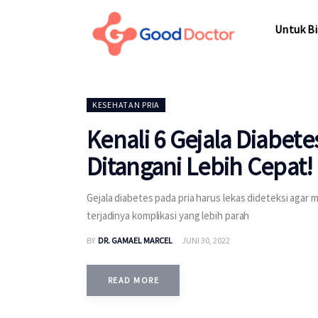
Untuk Bisnis
Untuk Bi
Untuk Anda
Mengapa Good Doctor
Untuk Bi
KESEHATAN PRIA
Berita
Kenali 6 Gejala Diabete
Layanan
Ditangani Lebih Cepat!
Gejala diabetes pada pria harus lekas dideteksi a
terjadinya komplikasi yang lebih parah
BY
DR. GAMAEL MARCEL
JUNI 30, 2022
READ MORE