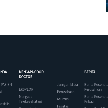
ANDA
MENGAPA GOOD
BERITA
DOCTOR
Jaringan Mitra
 PASIEN
Berita Kesehat
EKSPLOR
Perusahaan
Perusahaan
si
Mengapa
Berita Kesehat
Asuransi
Telekesehatan?
Pribadi
sialis
Fasilitas