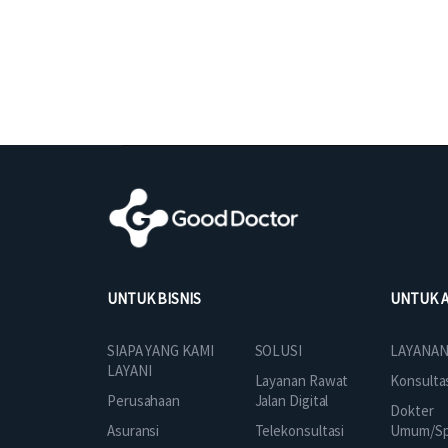
UNTUK BISNIS
UNTUK 
SOLUSI
SIAPA YANG KAMI
LAYANAN
LAYANI
Layanan Rawat
Konsulta
Jalan Digital
Perusahaan
Dokter
Telekonsultasi
Asuransi
Umum/Spe