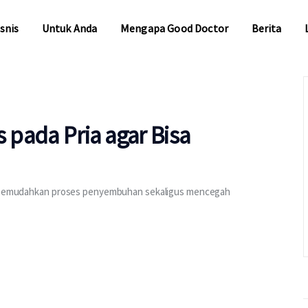
snis
Untuk Anda
Mengapa Good Doctor
Berita
snis
Untuk Anda
Mengapa Good Doctor
Berita
s pada Pria agar Bisa
gar memudahkan proses penyembuhan sekaligus mencegah