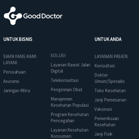
UNTUK BISNIS
UNTUK ANDA
SOLUSI
SIAPA YANG KAMI
LAYANAN PASIEN
LAYANI
Layanan Rawat Jalan
Konsultasi
Digital
Perusahaan
Dokter
Telekonsultasi
Asuransi
Umum/Spesialis
Pengiriman Obat
Jaringan Mitra
Toko Kesehatan
Manajemen
Janji Pemesanan
Kesehatan Populasi
Vaksinasi
Program Kesehatan
Pemeriksaan
Pencegahan
Kesehatan
Layanan Kesehatan
Janji Fisik
Konsumen