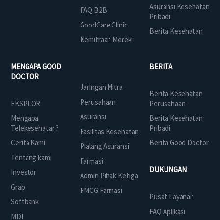
Asuransi Kesehatan
FAQ B2B
Pribadi
GoodCare Clinic
Berita Kesehatan
Kemitraan Merek
MENGAPA GOOD
BERITA
DOCTOR
Jaringan Mitra
Berita Kesehatan
Perusahaan
EKSPLOR
Perusahaan
Asuransi
Mengapa
Berita Kesehatan
Telekesehatan?
Pribadi
Fasilitas Kesehatan
Cerita Kami
Berita Good Doctor
Pialang Asuransi
Tentang kami
Farmasi
DUKUNGAN
Investor
Admin Pihak Ketiga
Grab
FMCG Farmasi
Pusat Layanan
Softbank
FAQ Aplikasi
MDI