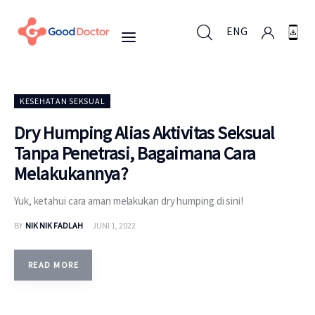
ENG
ENG
KESEHATAN SEKSUAL
Dry Humping Alias Aktivitas Seksual
Tanpa Penetrasi, Bagaimana Cara
Untuk Bisnis
Melakukannya?
Untuk Anda
Yuk, ketahui cara aman melakukan dry humping di sini!
BY
NIK NIK FADLAH
JUNI 1, 2022
Mengapa Good Doctor
Berita
READ MORE
Layanan