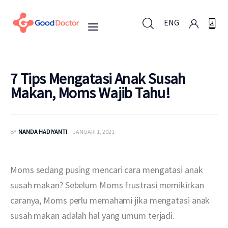
ENG
ENG
7 Tips Mengatasi Anak Susah
Makan, Moms Wajib Tahu!
Untuk Bisnis
BY
NANDA HADIYANTI
JANUARI 1, 2021
Untuk Anda
Mengapa Good Doctor
Moms sedang pusing mencari cara mengatasi anak 
susah makan? Sebelum Moms frustrasi memikirkan 
Berita
caranya, Moms perlu memahami jika mengatasi anak 
susah makan adalah hal yang umum terjadi.
Layanan