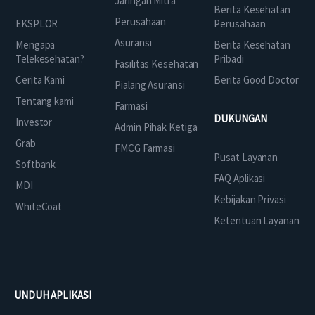
Jaringan Mitra
Berita Kesehatan
Perusahaan
EKSPLOR
Perusahaan
Asuransi
Mengapa
Berita Kesehatan
Telekesehatan?
Pribadi
Fasilitas Kesehatan
Cerita Kami
Berita Good Doctor
Pialang Asuransi
Tentang kami
Farmasi
DUKUNGAN
Investor
Admin Pihak Ketiga
Grab
FMCG Farmasi
Pusat Layanan
Softbank
FAQ Aplikasi
MDI
Kebijakan Privasi
WhiteCoat
Ketentuan Layanan
UNDUH APLIKASI