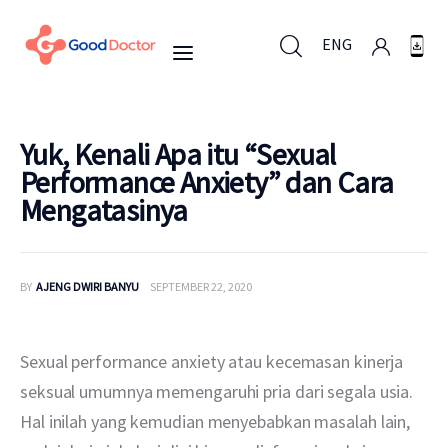
ENG
ENG
Yuk, Kenali Apa itu “Sexual
Performance Anxiety” dan Cara
Mengatasinya
Untuk Bisnis
Untuk Anda
BY
AJENG DWIRI BANYU
SEPTEMBER 22, 2020
Mengapa Good Doctor
Sexual performance anxiety atau kecemasan kinerja 
Berita
seksual umumnya memengaruhi pria dari segala usia. 
Hal inilah yang kemudian menyebabkan masalah lain, 
Layanan