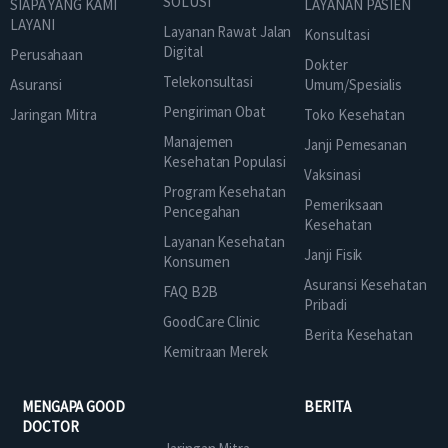
SOLUSI
SIAPA YANG KAMI
LAYANAN PASIEN
LAYANI
Layanan Rawat Jalan
Konsultasi
Digital
Perusahaan
Dokter
Telekonsultasi
Asuransi
Umum/Spesialis
Pengiriman Obat
Jaringan Mitra
Toko Kesehatan
Manajemen
Janji Pemesanan
Kesehatan Populasi
Vaksinasi
Program Kesehatan
Pemeriksaan
Pencegahan
Kesehatan
Layanan Kesehatan
Janji Fisik
Konsumen
Asuransi Kesehatan
FAQ B2B
Pribadi
GoodCare Clinic
Berita Kesehatan
Kemitraan Merek
MENGAPA GOOD
BERITA
DOCTOR