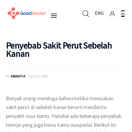
ENG
ENG
Penyebab Sakit Perut Sebelah
Kanan
Untuk Bisnis
BY
ARIANTI K
JULI 21, 2020
Untuk Anda
Mengapa Good Doctor
Banyak orang menduga bahwa ketika merasakan 
sakit perut di sebelah kanan berarti menderita 
Berita
penyakit usus buntu. Padahal ada beberapa penyebab 
lainnya yang juga harus kamu waspadai. Berikut ini 
Layanan