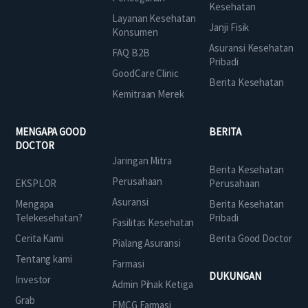
Kesehatan
Layanan Kesehatan
Janji Fisik
Konsumen
Asuransi Kesehatan
FAQ B2B
Pribadi
GoodCare Clinic
Berita Kesehatan
Kemitraan Merek
MENGAPA GOOD
BERITA
DOCTOR
Jaringan Mitra
Berita Kesehatan
Perusahaan
EKSPLOR
Perusahaan
Asuransi
Mengapa
Berita Kesehatan
Telekesehatan?
Pribadi
Fasilitas Kesehatan
Cerita Kami
Berita Good Doctor
Pialang Asuransi
Tentang kami
Farmasi
DUKUNGAN
Investor
Admin Pihak Ketiga
Grab
FMCG Farmasi