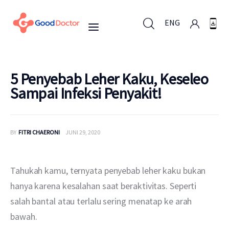
ENG
ENG
5 Penyebab Leher Kaku, Keseleo
Sampai Infeksi Penyakit!
Untuk Bisnis
BY
FITRI CHAERONI
JUNI 29, 2020
Untuk Anda
Mengapa Good Doctor
Tahukah kamu, ternyata penyebab leher kaku bukan 
hanya karena kesalahan saat beraktivitas. Seperti 
Berita
salah bantal atau terlalu sering menatap ke arah 
bawah.
Layanan