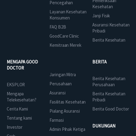
Pemeriksaan
Pencegahan
Kesehatan
Layanan Kesehatan
Janji Fisik
Konsumen
Asuransi Kesehatan
FAQ B2B
Pribadi
GoodCare Clinic
Berita Kesehatan
Kemitraan Merek
MENGAPA GOOD
BERITA
DOCTOR
Jaringan Mitra
Berita Kesehatan
Perusahaan
EKSPLOR
Perusahaan
Asuransi
Mengapa
Berita Kesehatan
Telekesehatan?
Pribadi
Fasilitas Kesehatan
Cerita Kami
Berita Good Doctor
Pialang Asuransi
Tentang kami
Farmasi
DUKUNGAN
Investor
Admin Pihak Ketiga