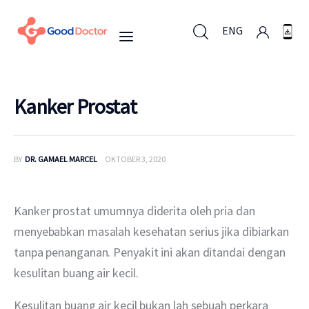
ENG
ENG
Kanker Prostat
Untuk Bisnis
BY
DR. GAMAEL MARCEL
OKTOBER 3, 2020
Untuk Anda
Kanker prostat umumnya diderita oleh pria dan 
Mengapa Good Doctor
menyebabkan masalah kesehatan serius jika dibiarkan 
tanpa penanganan. Penyakit ini akan ditandai dengan 
Berita
kesulitan buang air kecil.
Layanan
Kesulitan buang air kecil bukan lah sebuah perkara 