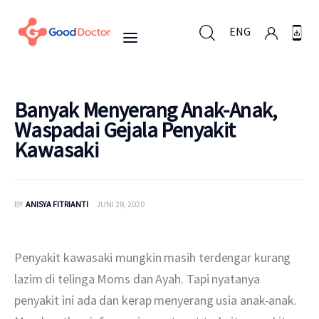
ENG
ENG
Banyak Menyerang Anak-Anak,
Waspadai Gejala Penyakit
Kawasaki
Untuk Bisnis
Untuk Anda
BY
ANISYA FITRIANTI
JUNI 28, 2020
Mengapa Good Doctor
Penyakit kawasaki mungkin masih terdengar kurang 
Berita
lazim di telinga Moms dan Ayah. Tapi nyatanya 
penyakit ini ada dan kerap menyerang usia anak-anak. 
Layanan