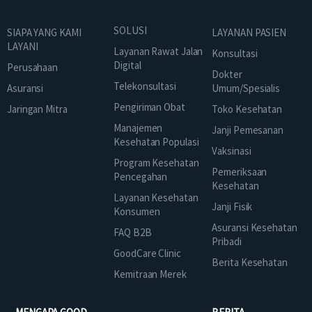
SOLUSI
SIAPA YANG KAMI
LAYANAN PASIEN
LAYANI
Layanan Rawat Jalan
Konsultasi
Digital
Perusahaan
Dokter
Telekonsultasi
Asuransi
Umum/Spesialis
Pengiriman Obat
Jaringan Mitra
Toko Kesehatan
Manajemen
Janji Pemesanan
Kesehatan Populasi
Vaksinasi
Program Kesehatan
Pemeriksaan
Pencegahan
Kesehatan
Layanan Kesehatan
Janji Fisik
Konsumen
Asuransi Kesehatan
FAQ B2B
Pribadi
GoodCare Clinic
Berita Kesehatan
Kemitraan Merek