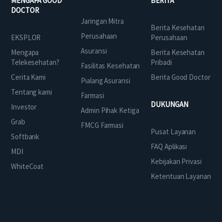
MENGAPA GOOD
BERITA
DOCTOR
Jaringan Mitra
Berita Kesehatan
Perusahaan
EKSPLOR
Perusahaan
Asuransi
Mengapa
Berita Kesehatan
Telekesehatan?
Pribadi
Fasilitas Kesehatan
Cerita Kami
Berita Good Doctor
Pialang Asuransi
Tentang kami
Farmasi
DUKUNGAN
Investor
Admin Pihak Ketiga
Grab
FMCG Farmasi
Pusat Layanan
Softbank
FAQ Aplikasi
MDI
Kebijakan Privasi
WhiteCoat
Ketentuan Layanan