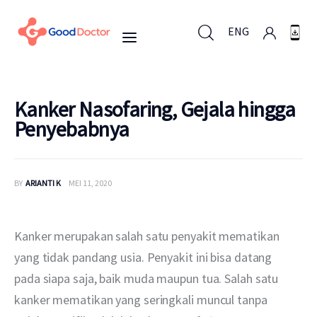
ENG
ENG
Kanker Nasofaring, Gejala hingga
Penyebabnya
Untuk Bisnis
BY
ARIANTI K
MEI 11, 2020
Untuk Anda
Mengapa Good Doctor
Kanker merupakan salah satu penyakit mematikan 
yang tidak pandang usia. Penyakit ini bisa datang 
Berita
pada siapa saja, baik muda maupun tua. Salah satu 
kanker mematikan yang seringkali muncul tanpa 
Layanan