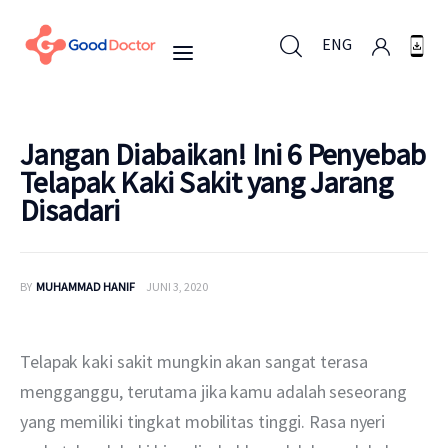
ENG
ENG
Jangan Diabaikan! Ini 6 Penyebab
Telapak Kaki Sakit yang Jarang
Disadari
Untuk Bisnis
Untuk Anda
BY
MUHAMMAD HANIF
JUNI 3, 2020
Mengapa Good Doctor
Telapak kaki sakit mungkin akan sangat terasa 
Berita
mengganggu, terutama jika kamu adalah seseorang 
yang memiliki tingkat mobilitas tinggi. Rasa nyeri 
Layanan