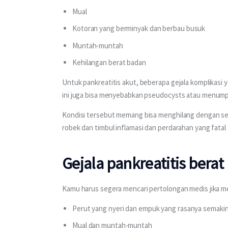
Mual
Kotoran yang berminyak dan berbau busuk
Muntah-muntah
Kehilangan berat badan
Untuk pankreatitis akut, beberapa gejala komplikasi y
ini juga bisa menyebabkan pseudocysts atau menumpu
Kondisi tersebut memang bisa menghilang dengan send
robek dan timbul inflamasi dan perdarahan yang fatal
Gejala pankreatitis berat
Kamu harus segera mencari pertolongan medis jika me
Perut yang nyeri dan empuk yang rasanya semak
Mual dan muntah-muntah