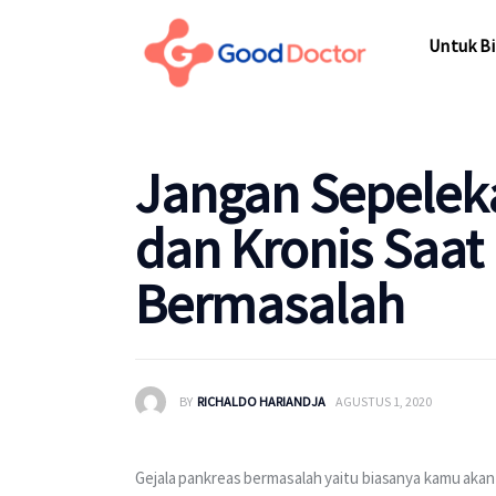
Untuk Bi
Untuk Bi
Jangan Sepeleka
dan Kronis Saat
Bermasalah
BY
RICHALDO HARIANDJA
AGUSTUS 1, 2020
Gejala pankreas bermasalah yaitu biasanya kamu akan 