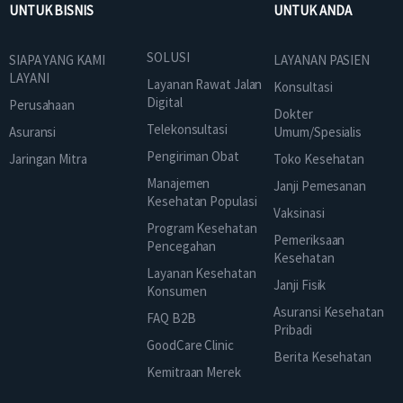
UNTUK BISNIS
UNTUK ANDA
SOLUSI
SIAPA YANG KAMI
LAYANAN PASIEN
LAYANI
Layanan Rawat Jalan
Konsultasi
Digital
Perusahaan
Dokter
Telekonsultasi
Asuransi
Umum/Spesialis
Pengiriman Obat
Jaringan Mitra
Toko Kesehatan
Manajemen
Janji Pemesanan
Kesehatan Populasi
Vaksinasi
Program Kesehatan
Pemeriksaan
Pencegahan
Kesehatan
Layanan Kesehatan
Janji Fisik
Konsumen
Asuransi Kesehatan
FAQ B2B
Pribadi
GoodCare Clinic
Berita Kesehatan
Kemitraan Merek