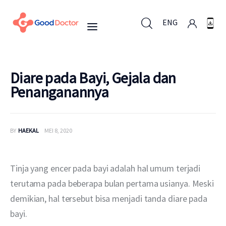
ENG
ENG
Diare pada Bayi, Gejala dan
Penanganannya
Untuk Bisnis
BY
HAEKAL
MEI 8, 2020
Untuk Anda
Mengapa Good Doctor
Tinja yang encer pada bayi adalah hal umum terjadi 
terutama pada beberapa bulan pertama usianya. Meski 
Berita
demikian, hal tersebut bisa menjadi tanda diare pada 
bayi. 
Layanan