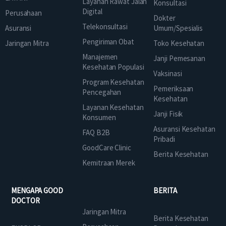
Layanan Rawat Jalan
Konsultasi
Digital
Perusahaan
Dokter
Telekonsultasi
Asuransi
Umum/Spesialis
Pengiriman Obat
Jaringan Mitra
Toko Kesehatan
Manajemen
Janji Pemesanan
Kesehatan Populasi
Vaksinasi
Program Kesehatan
Pemeriksaan
Pencegahan
Kesehatan
Layanan Kesehatan
Janji Fisik
Konsumen
Asuransi Kesehatan
FAQ B2B
Pribadi
GoodCare Clinic
Berita Kesehatan
Kemitraan Merek
MENGAPA GOOD
BERITA
DOCTOR
Jaringan Mitra
Berita Kesehatan