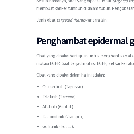
Sesuai namanya, obat yang dipakai untuk 
targeted th
membuat kanker tumbuh di dalam tubuh. Pengobatan
Jenis obat 
targeted therapy
 antara lain:
Penghambat epidermal gr
Obat yang dipakai bertujuan untuk menghentikan at
mutasi EGFR. Saat terjadi mutasi EGFR, sel kanker 
Obat yang dipakai dalam hal ini adalah:
Osimertinib (Tagrisso)
Erlotinib (Tarceva)
Afatinib (Gilotrif)
Dacomitinib (Vizimpro)
Gefitinib (Iressa).