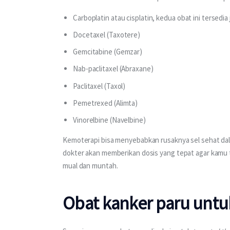
Carboplatin atau cisplatin, kedua obat ini tersedi
Docetaxel (Taxotere)
Gemcitabine (Gemzar)
Nab-paclitaxel (Abraxane)
Paclitaxel (Taxol)
Pemetrexed (Alimta)
Vinorelbine (Navelbine)
Kemoterapi bisa menyebabkan rusaknya sel sehat dalam 
dokter akan memberikan dosis yang tepat agar kamu t
mual dan muntah.
Obat kanker paru unt