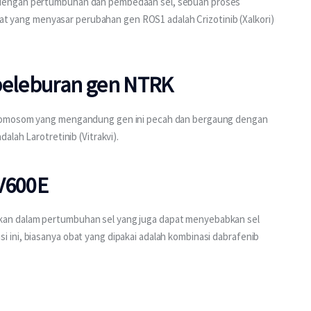
dengan pertumbuhan dan pembedaan sel, sebuah proses 
Obat yang menyasar perubahan gen ROS1 adalah Crizotinib (Xalkori) 
peleburan gen NTRK
kromosom yang mengandung gen ini pecah dan bergaung dengan 
alah Larotretinib (Vitrakvi).
V600E
an dalam pertumbuhan sel yang juga dapat menyebabkan sel 
ini, biasanya obat yang dipakai adalah kombinasi dabrafenib 