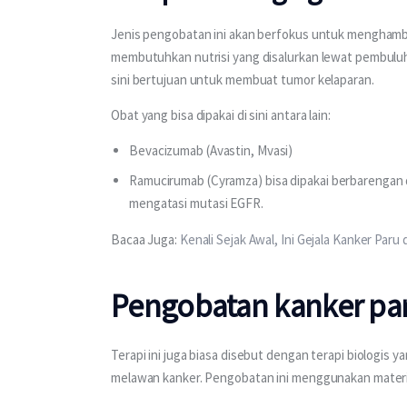
Jenis pengobatan ini akan berfokus untuk menghamb
membutuhkan nutrisi yang disalurkan lewat pembuluh
sini bertujuan untuk membuat tumor kelaparan.
Obat yang bisa dipakai di sini antara lain:
Bevacizumab (Avastin, Mvasi)
Ramucirumab (Cyramza) bisa dipakai berbarengan 
mengatasi mutasi EGFR.
Bacaa Juga: 
Kenali Sejak Awal, Ini Gejala Kanker Paru 
Pengobatan kanker pa
Terapi ini juga biasa disebut dengan terapi biologis
melawan kanker. Pengobatan ini menggunakan materia