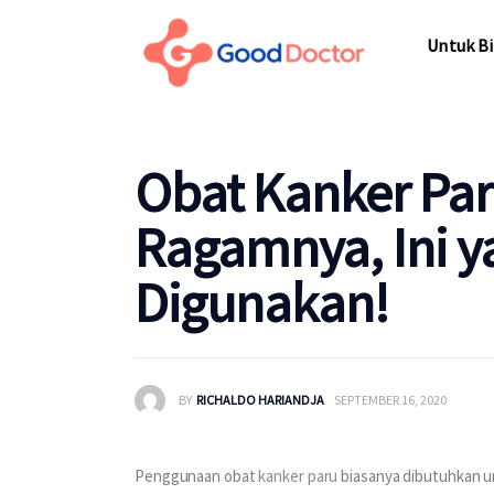
Untuk Bi
Untuk Bi
Obat Kanker Pa
Ragamnya, Ini y
Digunakan!
BY
RICHALDO HARIANDJA
SEPTEMBER 16, 2020
Penggunaan obat 
kanker paru
 biasanya dibutuhkan u