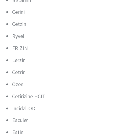
Betarhin
Cerini
Cetzin
Ryvel
FRIZIN
Lerzin
Cetrin
Ozen
Cetirizine HCIT
Incidal-OD
Esculer
Estin