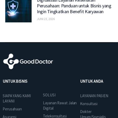
Perusahaan: Panduan untuk Bisnis yang
Ingin Tingkatkan Benefit Karyawan
JUNI 23, 2026
UNTUK BISNIS
UNTUK ANDA
SOLUSI
SIAPA YANG KAMI
LAYANAN PASIEN
LAYANI
Layanan Rawat Jalan
Konsultasi
Digital
Perusahaan
Dokter
Telekonsultasi
Asuransi
Umum/Spesialis