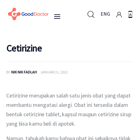
ENG
ENG
Cetirizine
Untuk Bisnis
BY
NIK NIK FADLAH
JANUARI 31, 2021
Untuk Anda
Cetirizine merupakan salah satu jenis obat yang dapat 
Mengapa Good Doctor
membantu mengatasi alergi. Obat ini tersedia dalam 
bentuk cetirizine tablet, kapsul maupun cetirizine sirup 
Berita
yang bisa kamu beli di apotek.
Layanan
Namun, tahukah kamu bahwa obat ini sebaiknya tidak 