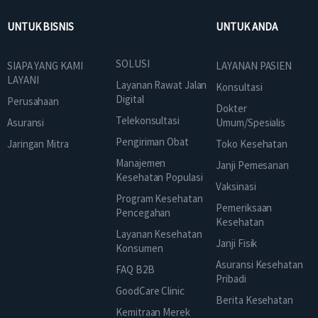
UNTUK BISNIS
UNTUK ANDA
SOLUSI
SIAPA YANG KAMI
LAYANAN PASIEN
LAYANI
Layanan Rawat Jalan
Konsultasi
Digital
Perusahaan
Dokter
Telekonsultasi
Asuransi
Umum/Spesialis
Pengiriman Obat
Jaringan Mitra
Toko Kesehatan
Manajemen
Janji Pemesanan
Kesehatan Populasi
Vaksinasi
Program Kesehatan
Pemeriksaan
Pencegahan
Kesehatan
Layanan Kesehatan
Janji Fisik
Konsumen
Asuransi Kesehatan
FAQ B2B
Pribadi
GoodCare Clinic
Berita Kesehatan
Kemitraan Merek