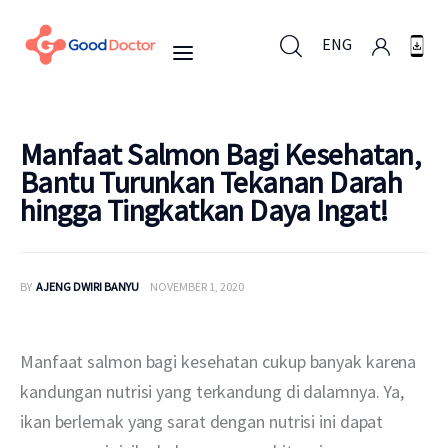
ENG
ENG
Manfaat Salmon Bagi Kesehatan,
Bantu Turunkan Tekanan Darah
hingga Tingkatkan Daya Ingat!
Untuk Bisnis
Untuk Anda
BY
AJENG DWIRI BANYU
NOVEMBER 1, 2020
Mengapa Good Doctor
Manfaat salmon bagi kesehatan cukup banyak karena 
Berita
kandungan nutrisi yang terkandung di dalamnya. Ya, 
ikan berlemak yang sarat dengan nutrisi ini dapat 
Layanan