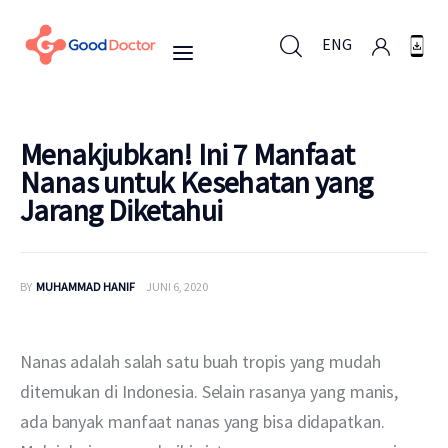
ENG
ENG
Menakjubkan! Ini 7 Manfaat
Nanas untuk Kesehatan yang
Jarang Diketahui
Untuk Bisnis
Untuk Anda
BY
MUHAMMAD HANIF
JUNI 6, 2020
Mengapa Good Doctor
Nanas adalah salah satu buah tropis yang mudah 
Berita
ditemukan di Indonesia. Selain rasanya yang manis, 
ada banyak manfaat nanas yang bisa didapatkan. 
Layanan