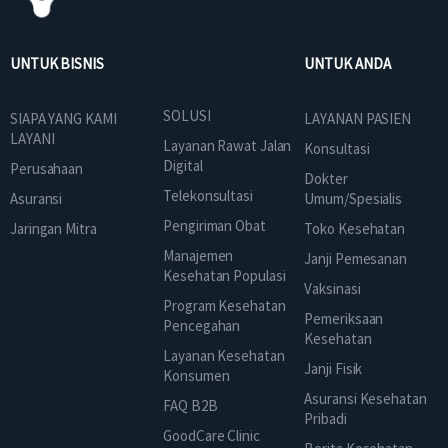
UNTUK BISNIS
UNTUK ANDA
SOLUSI
SIAPA YANG KAMI
LAYANAN PASIEN
LAYANI
Layanan Rawat Jalan
Konsultasi
Digital
Perusahaan
Dokter
Telekonsultasi
Asuransi
Umum/Spesialis
Pengiriman Obat
Jaringan Mitra
Toko Kesehatan
Manajemen
Janji Pemesanan
Kesehatan Populasi
Vaksinasi
Program Kesehatan
Pemeriksaan
Pencegahan
Kesehatan
Layanan Kesehatan
Janji Fisik
Konsumen
Asuransi Kesehatan
FAQ B2B
Pribadi
GoodCare Clinic