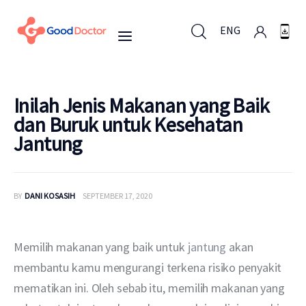
ENG
ENG
Inilah Jenis Makanan yang Baik
dan Buruk untuk Kesehatan
Jantung
Untuk Bisnis
Untuk Anda
BY
DANI KOSASIH
SEPTEMBER 17, 2020
Mengapa Good Doctor
Memilih makanan yang baik untuk 
jantung 
akan 
Berita
membantu kamu mengurangi terkena risiko penyakit 
mematikan ini. Oleh sebab itu, memilih makanan yang 
Layanan