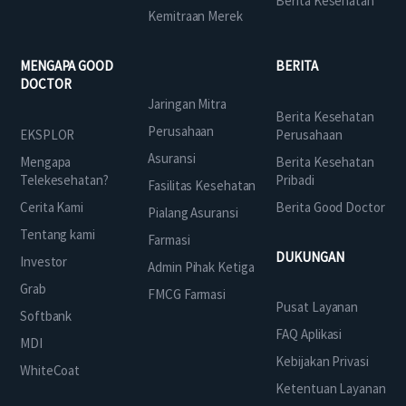
Berita Kesehatan
Kemitraan Merek
MENGAPA GOOD
BERITA
DOCTOR
Jaringan Mitra
Berita Kesehatan
Perusahaan
EKSPLOR
Perusahaan
Asuransi
Mengapa
Berita Kesehatan
Telekesehatan?
Pribadi
Fasilitas Kesehatan
Cerita Kami
Berita Good Doctor
Pialang Asuransi
Tentang kami
Farmasi
DUKUNGAN
Investor
Admin Pihak Ketiga
Grab
FMCG Farmasi
Pusat Layanan
Softbank
FAQ Aplikasi
MDI
Kebijakan Privasi
WhiteCoat
Ketentuan Layanan