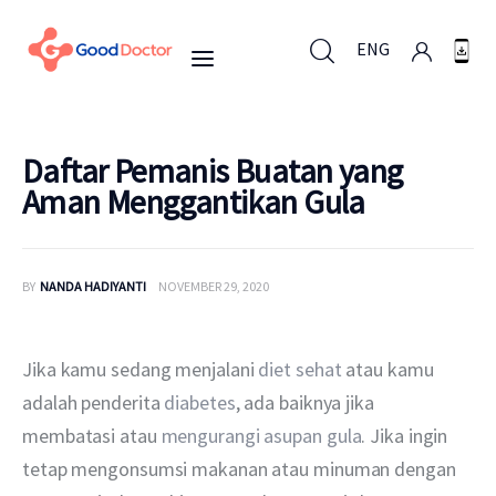
ENG
ENG
Daftar Pemanis Buatan yang
Aman Menggantikan Gula
Untuk Bisnis
BY
NANDA HADIYANTI
NOVEMBER 29, 2020
Untuk Anda
Mengapa Good Doctor
Jika kamu sedang menjalani 
diet sehat
 atau kamu 
adalah penderita 
diabetes
, ada baiknya jika 
Berita
membatasi atau 
mengurangi asupan gula
. Jika ingin 
tetap mengonsumsi makanan atau minuman dengan 
Layanan